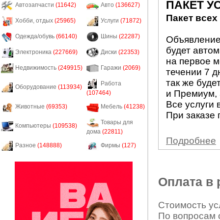
ПАКЕТ У
Автозапчасти
(11642)
Авто
(136627)
Пакет всех
Хобби, отдых
(25965)
Услуги
(71872)
Одежда/обувь
(66140)
Шины
(22287)
Объявление 
будет авто
Электроника
(227669)
Диски
(22353)
на первое м
Недвижимость
(249915)
Гаражи
(2069)
течении 7 д
так же буде
Работа
Оборудование
(113934)
и Премиум, 
(107464)
Все услуги 
Животные
(69353)
Мебель
(41238)
При заказе 
Товары для
Компьютеры
(109538)
дома
(22811)
Подробнее
Разное
(148888)
Фирмы
(127)
Оплата в
Стоимость усл
По вопросам 