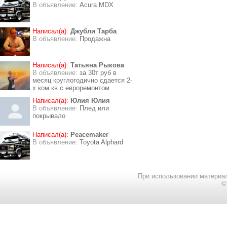
В объявление:
Acura MDX
Написал(а):
Джубли Тарба
В объявление:
Продажна
Написал(а):
Татьяна Рыкова
В объявление:
за 30т руб в
месяц круглогодично сдается 2-
х ком кв с евроремонтом
Написал(а):
Юлия Юлия
В объявление:
Плед или
покрывало
Написал(а):
Peacemaker
В объявление:
Toyota Alphard
При использовании материал