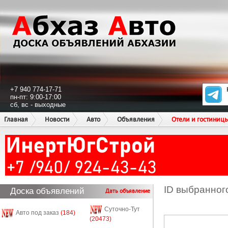
+7 940 774-17-71
пн-пт: 9:00-17:00
сб, вс - выходные
Главная
Новости
Авто
Объявления
Отели и гостиниц
ID выбранног
Доска объявлений
Дать объявление
Суточно-Тут
Авто под заказ
(184)
(20473)