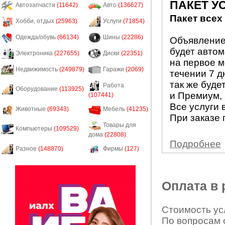
ПАКЕТ У
Автозапчасти
(11642)
Авто
(136627)
Пакет всех
Хобби, отдых
(25963)
Услуги
(71854)
Одежда/обувь
(66134)
Шины
(22286)
Объявление 
будет авто
Электроника
(227655)
Диски
(22351)
на первое м
Недвижимость
(249879)
Гаражи
(2069)
течении 7 д
так же буде
Работа
Оборудование
(113925)
и Премиум, 
(107441)
Все услуги 
Животные
(69343)
Мебель
(41235)
При заказе 
Товары для
Компьютеры
(109529)
дома
(22808)
Подробнее
Разное
(148870)
Фирмы
(127)
Оплата в
Стоимость усл
По вопросам 