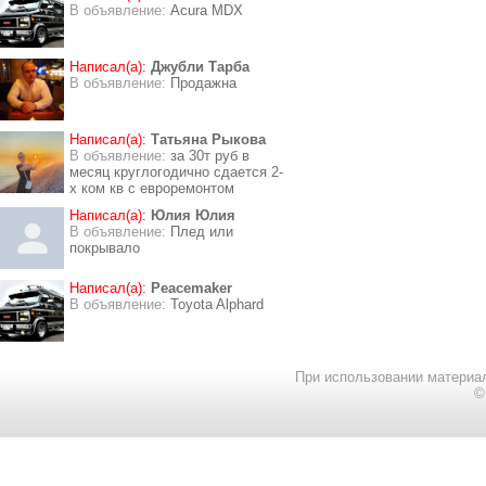
В объявление:
Acura MDX
Написал(а):
Джубли Тарба
В объявление:
Продажна
Написал(а):
Татьяна Рыкова
В объявление:
за 30т руб в
месяц круглогодично сдается 2-
х ком кв с евроремонтом
Написал(а):
Юлия Юлия
В объявление:
Плед или
покрывало
Написал(а):
Peacemaker
В объявление:
Toyota Alphard
При использовании материал