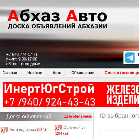
+7 940 774-17-71
пн-пт: 9:00-17:00
сб, вс - выходные
Главная
Новости
Авто
Объявления
Отели и гостиниц
ID выбранног
Доска объявлений
Дать объявление
Суточно-Тут
Авто под заказ
(184)
(20472)