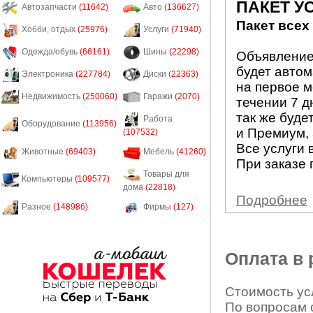
ПАКЕТ У
Автозапчасти
(11642)
Авто
(136627)
Пакет всех
Хобби, отдых
(25976)
Услуги
(71940)
Одежда/обувь
(66161)
Шины
(22298)
Объявление 
будет авто
Электроника
(227784)
Диски
(22363)
на первое м
Недвижимость
(250060)
Гаражи
(2070)
течении 7 д
так же буде
Работа
Оборудование
(113956)
и Премиум, 
(107532)
Все услуги 
Животные
(69403)
Мебель
(41260)
При заказе 
Товары для
Компьютеры
(109577)
дома
(22818)
Подробнее
Разное
(148986)
Фирмы
(127)
Оплата в
Стоимость усл
По вопросам 