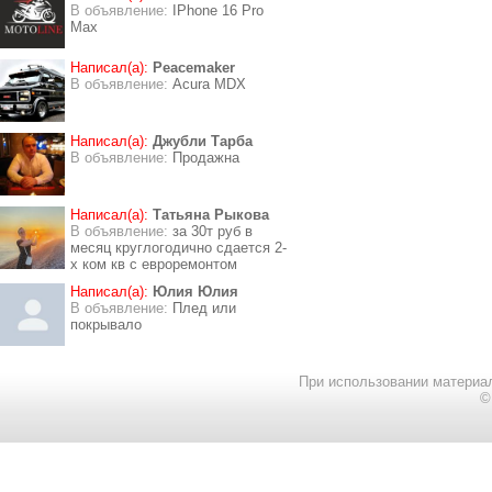
В объявление:
IPhone 16 Pro
Max
Написал(а):
Peacemaker
В объявление:
Acura MDX
Написал(а):
Джубли Тарба
В объявление:
Продажна
Написал(а):
Татьяна Рыкова
В объявление:
за 30т руб в
месяц круглогодично сдается 2-
х ком кв с евроремонтом
Написал(а):
Юлия Юлия
В объявление:
Плед или
покрывало
При использовании материал