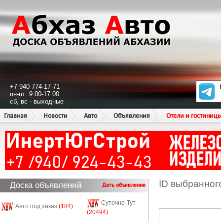
+7 940 774-17-71
пн-пт: 9:00-17:00
сб, вс - выходные
Главная
Новости
Авто
Объявления
Отели и гостиниц
ID выбранног
Доска объявлений
Дать объявление
Суточно-Тут
Авто под заказ
(184)
(20494)