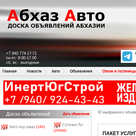
+7 940 774-17-71
пн-пт: 9:00-17:00
сб, вс - выходные
Главная
Новости
Авто
Объявления
Отели и гостиниц
ID выбранного объя
Доска объявлений
Дать объявление
Суточно-Тут
Авто под заказ
(184)
(20466)
ПАКЕТ УСЛУ