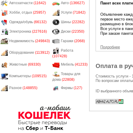
Пакет всех платн
Автозапчасти
(11642)
Авто
(136627)
Хобби, отдых
(25957)
Услуги
(71842)
Объявление каждо
первое место еже
Одежда/обувь
(66132)
Шины
(22282)
размещено в блок
Все услуги в пак
Электроника
(227616)
Диски
(22350)
При заказе пакета
Недвижимость
(249843)
Гаражи
(2068)
Подробнее
Работа
Оборудование
(113912)
(107428)
Животные
(69330)
Мебель
(41233)
Оплата в ру
Товары для
Стоимость услуги - 
Компьютеры
(109515)
дома
(22808)
По вопросам оплаты
Разное
(148855)
Фирмы
(127)
ID выбранного объя