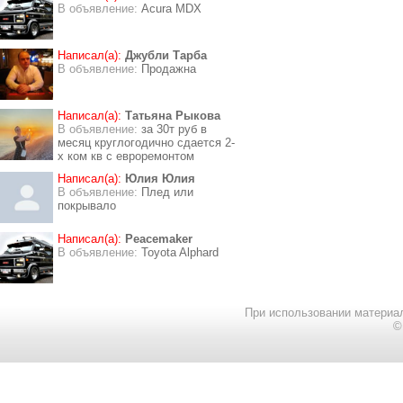
В объявление:
Acura MDX
Написал(а):
Джубли Тарба
В объявление:
Продажна
Написал(а):
Татьяна Рыкова
В объявление:
за 30т руб в
месяц круглогодично сдается 2-
х ком кв с евроремонтом
Написал(а):
Юлия Юлия
В объявление:
Плед или
покрывало
Написал(а):
Peacemaker
В объявление:
Toyota Alphard
При использовании материал