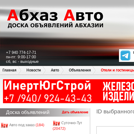
+7 940 774-17-71
пн-пт: 9:00-17:00
сб, вс - выходные
Главная
Новости
Авто
Объявления
Отели и гостиниц
ID выбранног
Доска объявлений
Дать объявление
Суточно-Тут
Авто под заказ
(184)
(20472)