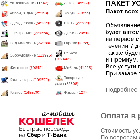
ПАКЕТ У
Автозапчасти
(11642)
Авто
(136627)
Пакет всех
Хобби, отдых
(25963)
Услуги
(71856)
Одежда/обувь
(66135)
Шины
(22286)
Объявление 
будет авто
Электроника
(227656)
Диски
(22351)
на первое м
Недвижимость
(249880)
Гаражи
(2069)
течении 7 д
так же буде
Работа
Оборудование
(113925)
и Премиум, 
(107442)
Все услуги 
Животные
(69343)
Мебель
(41235)
При заказе 
Товары для
Компьютеры
(109529)
дома
(22808)
Подробнее
Разное
(148870)
Фирмы
(127)
Оплата в
Стоимость усл
По вопросам 