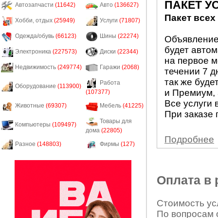
ПАКЕТ У
Автозапчасти
(11642)
Авто
(136627)
Пакет всех
Хобби, отдых
(25949)
Услуги
(71807)
Одежда/обувь
(66123)
Шины
(22274)
Объявление 
будет авто
Электроника
(227573)
Диски
(22344)
на первое м
Недвижимость
(249774)
Гаражи
(2068)
течении 7 д
так же буде
Работа
Оборудование
(113900)
и Премиум, 
(107377)
Все услуги 
Животные
(69307)
Мебель
(41225)
При заказе 
Товары для
Компьютеры
(109497)
дома
(22805)
Подробнее
Разное
(148803)
Фирмы
(127)
Оплата в
Стоимость усл
По вопросам 