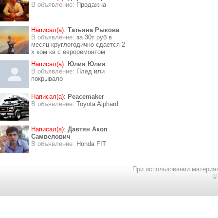
В объявление:
Продажна
Написал(а):
Татьяна Рыкова
В объявление:
за 30т руб в
месяц круглогодично сдается 2-
х ком кв с евроремонтом
Написал(а):
Юлия Юлия
В объявление:
Плед или
покрывало
Написал(а):
Peacemaker
В объявление:
Toyota Alphard
Написал(а):
Давтян Акоп
Самвелович
В объявление:
Honda FIT
При использовании материал