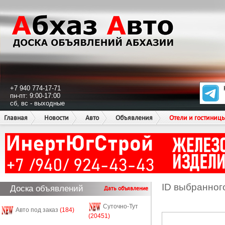
+7 940 774-17-71
пн-пт: 9:00-17:00
сб, вс - выходные
Главная
Новости
Авто
Объявления
Отели и гостиниц
ID выбранног
Доска объявлений
Дать объявление
Суточно-Тут
Авто под заказ
(184)
(20451)