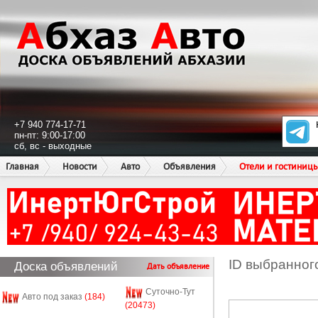
+7 940 774-17-71
пн-пт: 9:00-17:00
сб, вс - выходные
Главная
Новости
Авто
Объявления
Отели и гостиниц
ID выбранног
Доска объявлений
Дать объявление
Суточно-Тут
Авто под заказ
(184)
(20473)