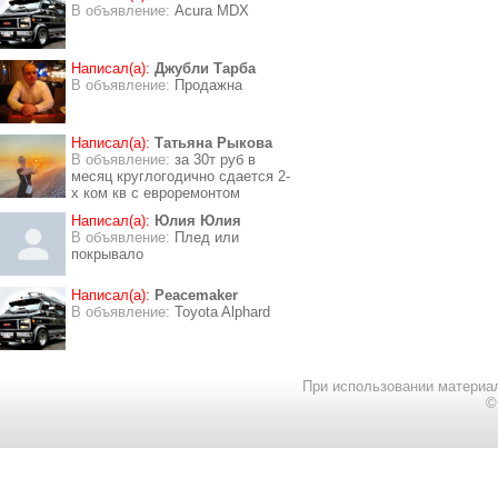
В объявление:
Acura MDX
Написал(а):
Джубли Тарба
В объявление:
Продажна
Написал(а):
Татьяна Рыкова
В объявление:
за 30т руб в
месяц круглогодично сдается 2-
х ком кв с евроремонтом
Написал(а):
Юлия Юлия
В объявление:
Плед или
покрывало
Написал(а):
Peacemaker
В объявление:
Toyota Alphard
При использовании материал