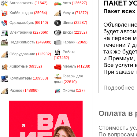
ПАКЕТ У
Автозапчасти
(11642)
Авто
(136627)
Пакет всех
Хобби, отдых
(25964)
Услуги
(71872)
Одежда/обувь
(66140)
Шины
(22287)
Объявление 
будет авто
Электроника
(227666)
Диски
(22352)
на первое м
Недвижимость
(249909)
Гаражи
(2069)
течении 7 д
так же буде
Работа
Оборудование
(113932)
и Премиум, 
(107462)
Все услуги 
Животные
(69352)
Мебель
(41238)
При заказе 
Товары для
Компьютеры
(109538)
дома
(22810)
Подробнее
Разное
(148886)
Фирмы
(127)
Оплата в
Стоимость усл
По вопросам 