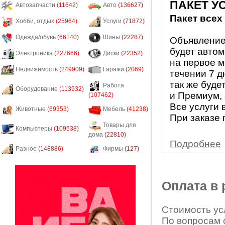
ПАКЕТ У
Автозапчасти
(11642)
Авто
(136627)
Пакет всех
Хобби, отдых
(25964)
Услуги
(71872)
Одежда/обувь
(66140)
Шины
(22287)
Объявление 
будет авто
Электроника
(227666)
Диски
(22352)
на первое м
Недвижимость
(249909)
Гаражи
(2069)
течении 7 д
так же буде
Работа
Оборудование
(113932)
и Премиум, 
(107462)
Все услуги 
Животные
(69353)
Мебель
(41238)
При заказе 
Товары для
Компьютеры
(109538)
дома
(22810)
Подробнее
Разное
(148886)
Фирмы
(127)
Оплата в
Стоимость усл
По вопросам 