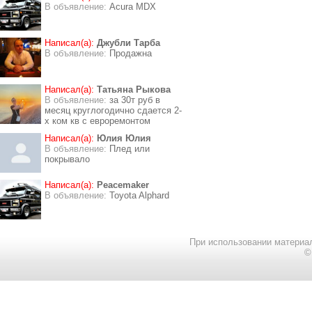
В объявление:
Acura MDX
Написал(а):
Джубли Тарба
В объявление:
Продажна
Написал(а):
Татьяна Рыкова
В объявление:
за 30т руб в
месяц круглогодично сдается 2-
х ком кв с евроремонтом
Написал(а):
Юлия Юлия
В объявление:
Плед или
покрывало
Написал(а):
Peacemaker
В объявление:
Toyota Alphard
При использовании материал