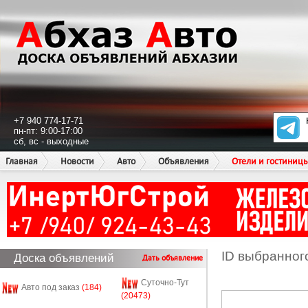
+7 940 774-17-71
пн-пт: 9:00-17:00
сб, вс - выходные
Главная
Новости
Авто
Объявления
Отели и гостиниц
ID выбранног
Доска объявлений
Дать объявление
Суточно-Тут
Авто под заказ
(184)
(20473)