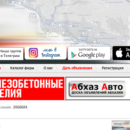
ы
Каталог фирм
О нас
Дать объявление
Регистрация
вления:
2068684
Г