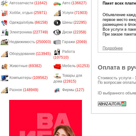
Пакет всех платн
Автозапчасти
(11642)
Авто
(136627)
Хобби, отдых
(25971)
Услуги
(71903)
Объявление каждо
первое место еже
Одежда/обувь
(66158)
Шины
(22295)
размещено в блок
Все услуги в пак
Электроника
(227749)
Диски
(22358)
При заказе пакета
Недвижимость
(250003)
Гаражи
(2069)
Подробнее
Работа
Оборудование
(113945)
(107510)
Животные
(69382)
Мебель
(41253)
Оплата в ру
Товары для
Стоимость услуги - 
Компьютеры
(109562)
дома
(22815)
По вопросам оплаты
Разное
(148949)
Фирмы
(127)
ID выбранного объя