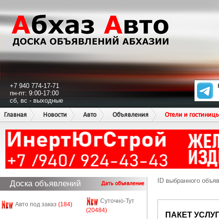
+7 940 774-17-71
пн-пт: 9:00-17:00
сб, вс - выходные
Главная
Новости
Авто
Объявления
Отели и гостиниц
ID выбранного объя
Доска объявлений
Дать объявление
Суточно-Тут
Авто под заказ
(184)
(20484)
ПАКЕТ УСЛУ