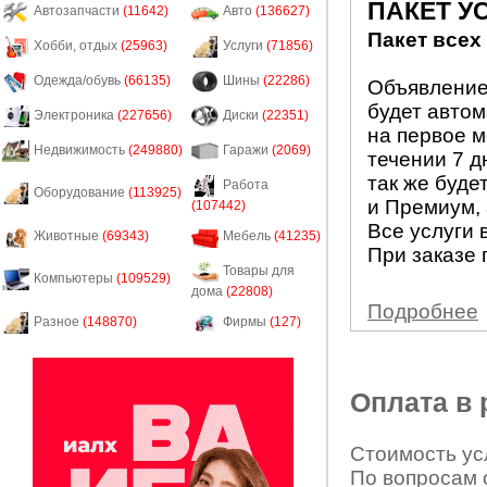
ПАКЕТ У
Автозапчасти
(11642)
Авто
(136627)
Пакет всех
Хобби, отдых
(25963)
Услуги
(71856)
Одежда/обувь
(66135)
Шины
(22286)
Объявление 
будет авто
Электроника
(227656)
Диски
(22351)
на первое м
Недвижимость
(249880)
Гаражи
(2069)
течении 7 д
так же буде
Работа
Оборудование
(113925)
и Премиум, 
(107442)
Все услуги 
Животные
(69343)
Мебель
(41235)
При заказе 
Товары для
Компьютеры
(109529)
дома
(22808)
Подробнее
Разное
(148870)
Фирмы
(127)
Оплата в
Стоимость усл
По вопросам 