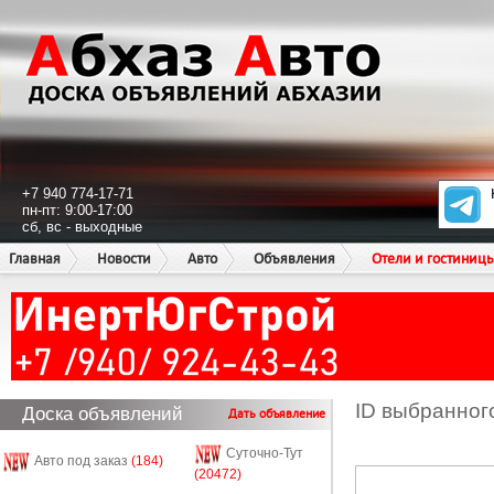
+7 940 774-17-71
пн-пт: 9:00-17:00
сб, вс - выходные
Главная
Новости
Авто
Объявления
Отели и гостиниц
ID выбранног
Доска объявлений
Дать объявление
Суточно-Тут
Авто под заказ
(184)
(20472)