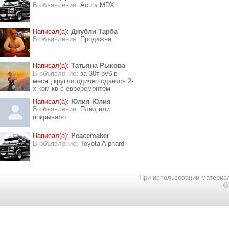
В объявление:
Acura MDX
Написал(а):
Джубли Тарба
В объявление:
Продажна
Написал(а):
Татьяна Рыкова
В объявление:
за 30т руб в
месяц круглогодично сдается 2-
х ком кв с евроремонтом
Написал(а):
Юлия Юлия
В объявление:
Плед или
покрывало
Написал(а):
Peacemaker
В объявление:
Toyota Alphard
При использовании материал