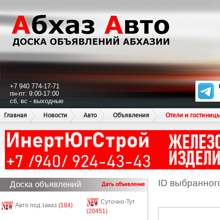
+7 940 774-17-71
пн-пт: 9:00-17:00
сб, вс - выходные
Главная
Новости
Авто
Объявления
Отели и гостиниц
ID выбранног
Доска объявлений
Дать объявление
Суточно-Тут
Авто под заказ
(184)
(20451)