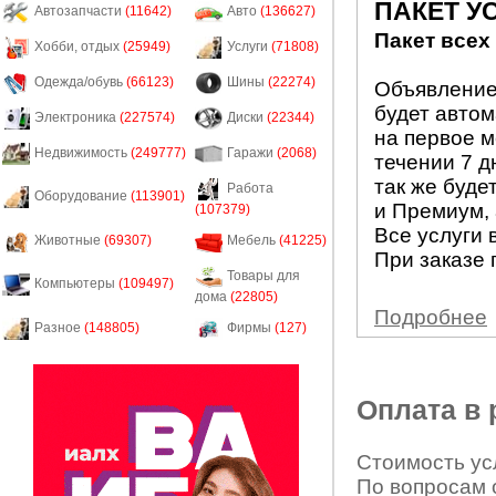
ПАКЕТ У
Автозапчасти
(11642)
Авто
(136627)
Пакет всех
Хобби, отдых
(25949)
Услуги
(71808)
Одежда/обувь
(66123)
Шины
(22274)
Объявление 
будет авто
Электроника
(227574)
Диски
(22344)
на первое м
Недвижимость
(249777)
Гаражи
(2068)
течении 7 д
так же буде
Работа
Оборудование
(113901)
и Премиум, 
(107379)
Все услуги 
Животные
(69307)
Мебель
(41225)
При заказе 
Товары для
Компьютеры
(109497)
дома
(22805)
Подробнее
Разное
(148805)
Фирмы
(127)
Оплата в
Стоимость усл
По вопросам 