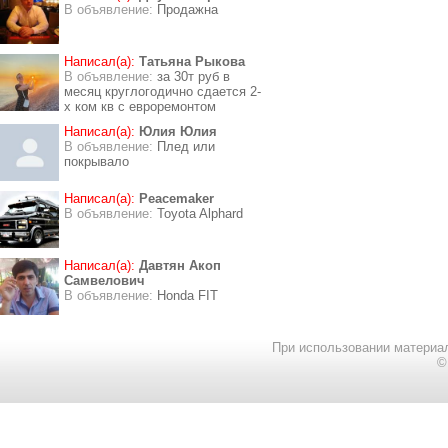
В объявление:
Продажна
Написал(а):
Татьяна Рыкова
В объявление:
за 30т руб в
месяц круглогодично сдается 2-
х ком кв с евроремонтом
Написал(а):
Юлия Юлия
В объявление:
Плед или
покрывало
Написал(а):
Peacemaker
В объявление:
Toyota Alphard
Написал(а):
Давтян Акоп
Самвелович
В объявление:
Honda FIT
При использовании материал