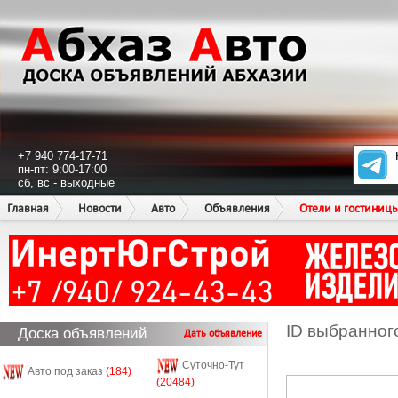
+7 940 774-17-71
пн-пт: 9:00-17:00
сб, вс - выходные
Главная
Новости
Авто
Объявления
Отели и гостиниц
ID выбранног
Доска объявлений
Дать объявление
Суточно-Тут
Авто под заказ
(184)
(20484)