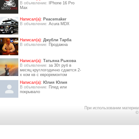
В объявление:
IPhone 16 Pro
Max
Написал(а):
Peacemaker
В объявление:
Acura MDX
Написал(а):
Джубли Тарба
В объявление:
Продажна
Написал(а):
Татьяна Рыкова
В объявление:
за 30т руб в
месяц круглогодично сдается 2-
х ком кв с евроремонтом
Написал(а):
Юлия Юлия
В объявление:
Плед или
покрывало
При использовании материал