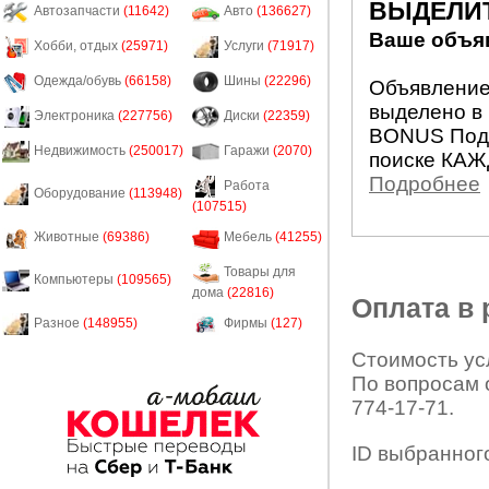
ВЫДЕЛИ
Автозапчасти
(11642)
Авто
(136627)
Ваше объяв
Хобби, отдых
(25971)
Услуги
(71917)
Одежда/обувь
(66158)
Шины
(22296)
Объявление 
выделено в 
Электроника
(227756)
Диски
(22359)
BONUS Подн
Недвижимость
(250017)
Гаражи
(2070)
поиске КАЖ
Подробнее
Работа
Оборудование
(113948)
(107515)
Животные
(69386)
Мебель
(41255)
Товары для
Компьютеры
(109565)
дома
(22816)
Оплата в
Разное
(148955)
Фирмы
(127)
Стоимость усл
По вопросам 
774-17-71.
ID выбранног