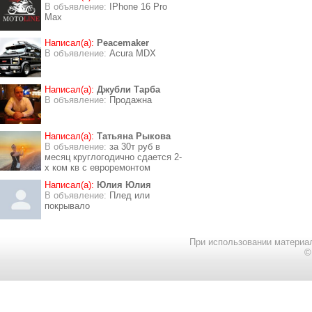
В объявление:
IPhone 16 Pro
Max
Написал(а):
Peacemaker
В объявление:
Acura MDX
Написал(а):
Джубли Тарба
В объявление:
Продажна
Написал(а):
Татьяна Рыкова
В объявление:
за 30т руб в
месяц круглогодично сдается 2-
х ком кв с евроремонтом
Написал(а):
Юлия Юлия
В объявление:
Плед или
покрывало
При использовании материал