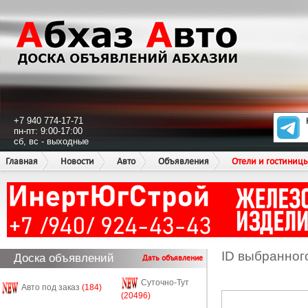
+7 940 774-17-71
пн-пт: 9:00-17:00
сб, вс - выходные
Главная
Новости
Авто
Объявления
Отели и гостиниц
ID выбранног
Доска объявлений
Дать объявление
Суточно-Тут
Авто под заказ
(184)
(20496)