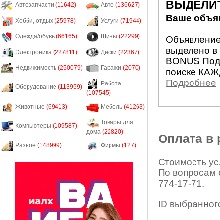
ВЫДЕЛИ
Автозапчасти
(11642)
Авто
(136627)
Ваше объяв
Хобби, отдых
(25978)
Услуги
(71944)
Одежда/обувь
(66165)
Шины
(22299)
Объявление 
выделено в 
Электроника
(227811)
Диски
(22367)
BONUS Подн
Недвижимость
(250079)
Гаражи
(2070)
поиске КАЖ
Подробнее
Работа
Оборудование
(113959)
(107545)
Животные
(69413)
Мебель
(41263)
Товары для
Компьютеры
(109587)
дома
(22820)
Оплата в
Разное
(148999)
Фирмы
(127)
Стоимость усл
По вопросам 
774-17-71.
ID выбранног