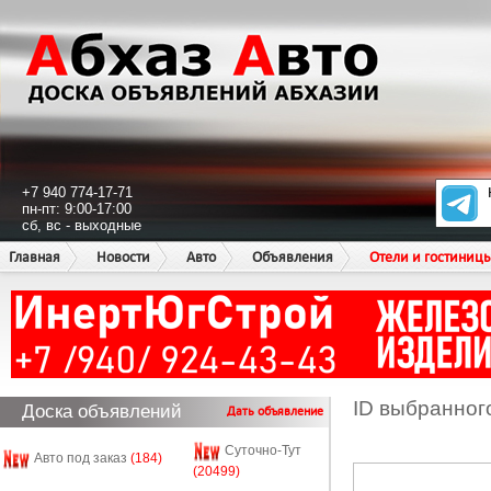
+7 940 774-17-71
пн-пт: 9:00-17:00
сб, вс - выходные
Главная
Новости
Авто
Объявления
Отели и гостиниц
ID выбранног
Доска объявлений
Дать объявление
Суточно-Тут
Авто под заказ
(184)
(20499)