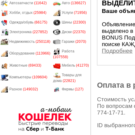
ВЫДЕЛИ
Автозапчасти
(11642)
Авто
(136627)
Ваше объяв
Хобби, отдых
(25984)
Услуги
(71956)
Одежда/обувь
(66175)
Шины
(22300)
Объявление 
выделено в 
Электроника
(227852)
Диски
(22370)
BONUS Подн
Недвижимость
(250118)
Гаражи
(2070)
поиске КАЖ
Подробнее
Работа
Оборудование
(113966)
(107558)
Животные
(69433)
Мебель
(41270)
Товары для
Компьютеры
(109604)
дома
(22821)
Оплата в
Разное
(149032)
Фирмы
(127)
Стоимость усл
По вопросам 
774-17-71.
ID выбранног