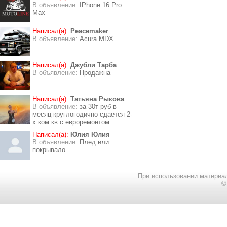
В объявление:
IPhone 16 Pro
Max
Написал(а):
Peacemaker
В объявление:
Acura MDX
Написал(а):
Джубли Тарба
В объявление:
Продажна
Написал(а):
Татьяна Рыкова
В объявление:
за 30т руб в
месяц круглогодично сдается 2-
х ком кв с евроремонтом
Написал(а):
Юлия Юлия
В объявление:
Плед или
покрывало
При использовании материал