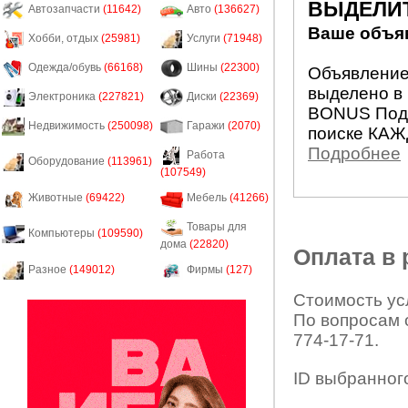
ВЫДЕЛИ
Автозапчасти
(11642)
Авто
(136627)
Ваше объяв
Хобби, отдых
(25981)
Услуги
(71948)
Одежда/обувь
(66168)
Шины
(22300)
Объявление 
выделено в 
Электроника
(227821)
Диски
(22369)
BONUS Подн
Недвижимость
(250098)
Гаражи
(2070)
поиске КАЖ
Подробнее
Работа
Оборудование
(113961)
(107549)
Животные
(69422)
Мебель
(41266)
Товары для
Компьютеры
(109590)
дома
(22820)
Оплата в
Разное
(149012)
Фирмы
(127)
Стоимость усл
По вопросам 
774-17-71.
ID выбранног