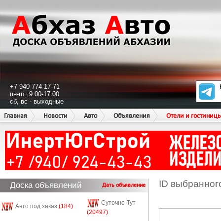
+7 940 774-17-71
пн-пт: 9:00-17:00
сб, вс - выходные
Главная
Новости
Авто
Объявления
Отели и гостиниц
ID выбранног
Доска объявлений
Дать объявление
Суточно-Тут
Авто под заказ
(184)
(20497)