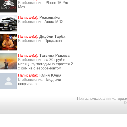
В объявление:
IPhone 16 Pro
Max
Написал(а):
Peacemaker
В объявление:
Acura MDX
Написал(а):
Джубли Тарба
В объявление:
Продажна
Написал(а):
Татьяна Рыкова
В объявление:
за 30т руб в
месяц круглогодично сдается 2-
х ком кв с евроремонтом
Написал(а):
Юлия Юлия
В объявление:
Плед или
покрывало
При использовании материал