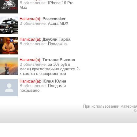
В объявление:
IPhone 16 Pro
Max
Написал(а):
Peacemaker
В объявление:
Acura MDX
Написал(а):
Джубли Тарба
В объявление:
Продажна
Написал(а):
Татьяна Рыкова
В объявление:
за 30т руб в
месяц круглогодично сдается 2-
х ком кв с евроремонтом
Написал(а):
Юлия Юлия
В объявление:
Плед или
покрывало
При использовании материал