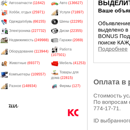
ВЫДЕЛИ
Автозапчасти
(11642)
Авто
(136627)
Ваше объяв
Хобби, отдых
(25971)
Услуги
(71897)
Одежда/обувь
(66155)
Шины
(22295)
Объявление 
выделено в 
Электроника
(227732)
Диски
(22355)
BONUS Подн
Недвижимость
(249988)
Гаражи
(2069)
поиске КАЖ
Подробнее
Работа
Оборудование
(113944)
(107501)
Животные
(69377)
Мебель
(41253)
Товары для
Компьютеры
(109557)
дома
(22815)
Оплата в
Разное
(148934)
Фирмы
(127)
Стоимость усл
По вопросам 
774-17-71.
ID выбранног