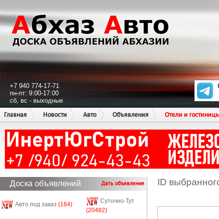
+7 940 774-17-71
пн-пт: 9:00-17:00
сб, вс - выходные
Главная
Новости
Авто
Объявления
Отели и гостиниц
ID выбранног
Доска объявлений
Дать объявление
Суточно-Тут
Авто под заказ
(184)
(20482)