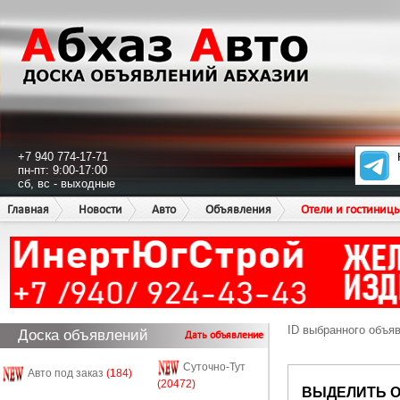
+7 940 774-17-71
пн-пт: 9:00-17:00
сб, вс - выходные
Главная
Новости
Авто
Объявления
Отели и гостиниц
ID выбранного объя
Доска объявлений
Дать объявление
Суточно-Тут
Авто под заказ
(184)
(20472)
ВЫДЕЛИТЬ 