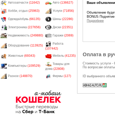
Ваше объявление
Автозапчасти
(11642)
Авто
(136627)
Хобби, отдых
(25963)
Услуги
(71856)
Объявление будет
BONUS Поднятие 
Одежда/обувь
(66135)
Шины
(22286)
Подробнее
Электроника
(227656)
Диски
(22351)
Недвижимость
(249880)
Гаражи
(2069)
Работа
Оборудование
(113925)
(107442)
Оплата в ру
Животные
(69343)
Мебель
(41235)
Стоимость услуги - 
Товары для
Компьютеры
(109529)
По вопросам оплаты
дома
(22808)
ID выбранного объя
Разное
(148870)
Фирмы
(127)