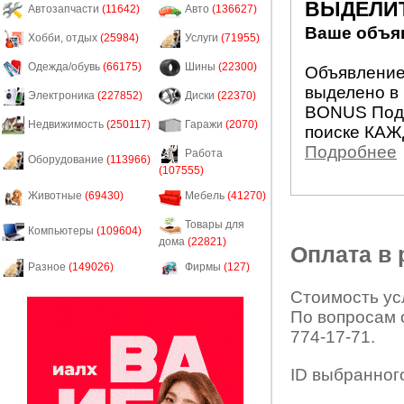
ВЫДЕЛИ
Автозапчасти
(11642)
Авто
(136627)
Ваше объяв
Хобби, отдых
(25984)
Услуги
(71955)
Одежда/обувь
(66175)
Шины
(22300)
Объявление 
выделено в 
Электроника
(227852)
Диски
(22370)
BONUS Подн
Недвижимость
(250117)
Гаражи
(2070)
поиске КАЖ
Подробнее
Работа
Оборудование
(113966)
(107555)
Животные
(69430)
Мебель
(41270)
Товары для
Компьютеры
(109604)
дома
(22821)
Оплата в
Разное
(149026)
Фирмы
(127)
Стоимость усл
По вопросам 
774-17-71.
ID выбранног