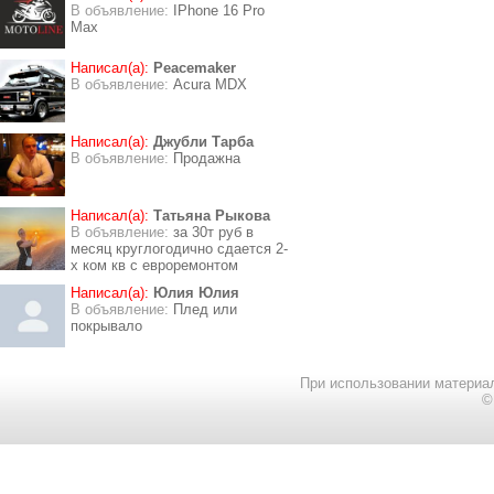
В объявление:
IPhone 16 Pro
Max
Написал(а):
Peacemaker
В объявление:
Acura MDX
Написал(а):
Джубли Тарба
В объявление:
Продажна
Написал(а):
Татьяна Рыкова
В объявление:
за 30т руб в
месяц круглогодично сдается 2-
х ком кв с евроремонтом
Написал(а):
Юлия Юлия
В объявление:
Плед или
покрывало
При использовании материал