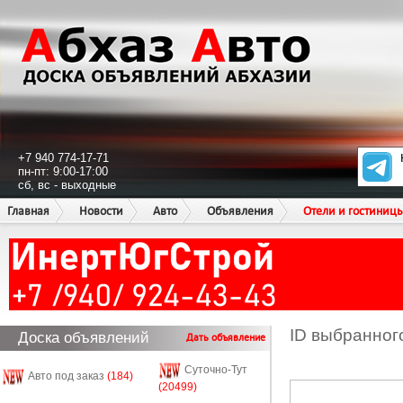
+7 940 774-17-71
пн-пт: 9:00-17:00
сб, вс - выходные
Главная
Новости
Авто
Объявления
Отели и гостиниц
ID выбранног
Доска объявлений
Дать объявление
Суточно-Тут
Авто под заказ
(184)
(20499)