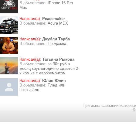
В объявление:
IPhone 16 Pro
Max
Написал(а):
Peacemaker
В объявление:
Acura MDX
Написал(а):
Джубли Тарба
В объявление:
Продажна
Написал(а):
Татьяна Рыкова
В объявление:
за 30т руб в
месяц круглогодично сдается 2-
х ком кв с евроремонтом
Написал(а):
Юлия Юлия
В объявление:
Плед или
покрывало
При использовании материал