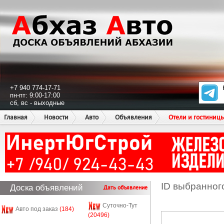
+7 940 774-17-71
пн-пт: 9:00-17:00
сб, вс - выходные
Главная
Новости
Авто
Объявления
Отели и гостиниц
ID выбранног
Доска объявлений
Дать объявление
Суточно-Тут
Авто под заказ
(184)
(20496)