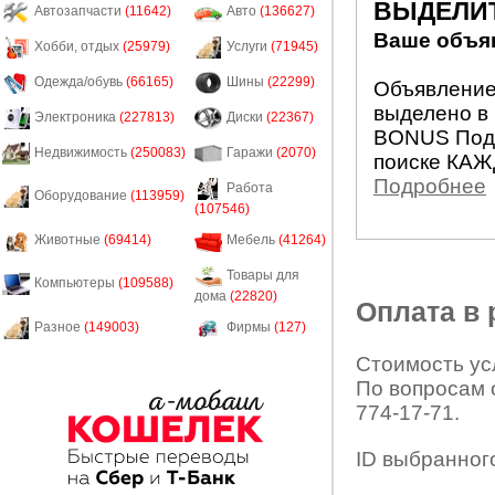
ВЫДЕЛИ
Автозапчасти
(11642)
Авто
(136627)
Ваше объяв
Хобби, отдых
(25979)
Услуги
(71945)
Одежда/обувь
(66165)
Шины
(22299)
Объявление 
выделено в 
Электроника
(227813)
Диски
(22367)
BONUS Подн
Недвижимость
(250083)
Гаражи
(2070)
поиске КАЖ
Подробнее
Работа
Оборудование
(113959)
(107546)
Животные
(69414)
Мебель
(41264)
Товары для
Компьютеры
(109588)
дома
(22820)
Оплата в
Разное
(149003)
Фирмы
(127)
Стоимость усл
По вопросам 
774-17-71.
ID выбранног