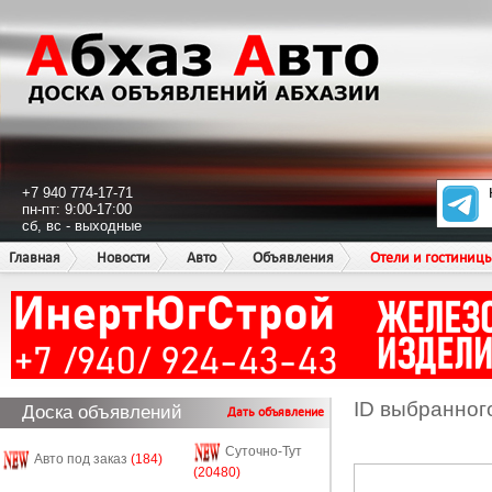
+7 940 774-17-71
пн-пт: 9:00-17:00
сб, вс - выходные
Главная
Новости
Авто
Объявления
Отели и гостиниц
ID выбранног
Доска объявлений
Дать объявление
Суточно-Тут
Авто под заказ
(184)
(20480)