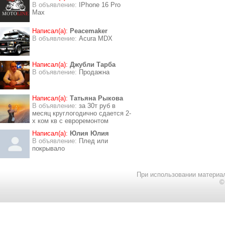
В объявление:
IPhone 16 Pro
Max
Написал(а):
Peacemaker
В объявление:
Acura MDX
Написал(а):
Джубли Тарба
В объявление:
Продажна
Написал(а):
Татьяна Рыкова
В объявление:
за 30т руб в
месяц круглогодично сдается 2-
х ком кв с евроремонтом
Написал(а):
Юлия Юлия
В объявление:
Плед или
покрывало
При использовании материал