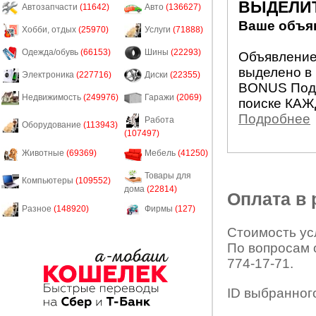
ВЫДЕЛИ
Автозапчасти
(11642)
Авто
(136627)
Ваше объяв
Хобби, отдых
(25970)
Услуги
(71888)
Одежда/обувь
(66153)
Шины
(22293)
Объявление 
выделено в 
Электроника
(227716)
Диски
(22355)
BONUS Подн
Недвижимость
(249976)
Гаражи
(2069)
поиске КАЖ
Подробнее
Работа
Оборудование
(113943)
(107497)
Животные
(69369)
Мебель
(41250)
Товары для
Компьютеры
(109552)
дома
(22814)
Оплата в
Разное
(148920)
Фирмы
(127)
Стоимость усл
По вопросам 
774-17-71.
ID выбранног