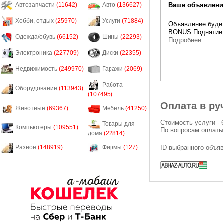
Ваше объявление
Автозапчасти
(11642)
Авто
(136627)
Хобби, отдых
(25970)
Услуги
(71884)
Объявление будет
BONUS Поднятие 
Одежда/обувь
(66152)
Шины
(22293)
Подробнее
Электроника
(227709)
Диски
(22355)
Недвижимость
(249970)
Гаражи
(2069)
Работа
Оборудование
(113943)
(107495)
Оплата в ру
Животные
(69367)
Мебель
(41250)
Стоимость услуги - 
Товары для
Компьютеры
(109551)
По вопросам оплаты
дома
(22814)
ID выбранного объя
Разное
(148919)
Фирмы
(127)