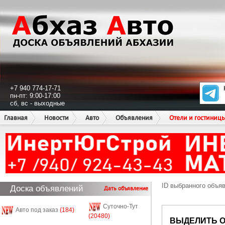
+7 940 774-17-71
пн-пт: 9:00-17:00
сб, вс - выходные
Главная
Новости
Авто
Объявления
Отели и гостиниц
ID выбранного объя
Доска объявлений
Дать объявление
Суточно-Тут
Авто под заказ
(184)
(20480)
ВЫДЕЛИТЬ 