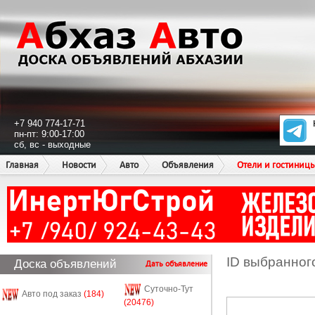
+7 940 774-17-71
пн-пт: 9:00-17:00
сб, вс - выходные
Главная
Новости
Авто
Объявления
Отели и гостиниц
ID выбранног
Доска объявлений
Дать объявление
Суточно-Тут
Авто под заказ
(184)
(20476)