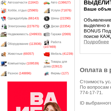
ВЫДЕЛИ
Автозапчасти
(11642)
Авто
(136627)
Ваше объяв
Хобби, отдых
(25965)
Услуги
(71876)
Одежда/обувь
(66143)
Шины
(22290)
Объявление 
выделено в 
Электроника
(227675)
Диски
(22354)
BONUS Подн
Недвижимость
(249933)
Гаражи
(2069)
поиске КАЖ
Подробнее
Работа
Оборудование
(113936)
(107469)
Животные
(69357)
Мебель
(41239)
Товары для
Компьютеры
(109539)
дома
(22812)
Оплата в
Разное
(148896)
Фирмы
(127)
Стоимость усл
По вопросам 
774-17-71.
ID выбранног