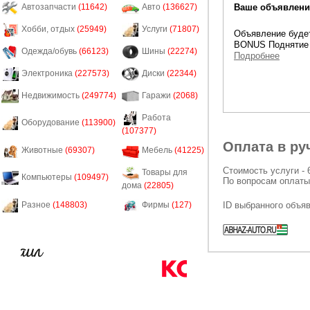
Ваше объявление
Автозапчасти
(11642)
Авто
(136627)
Хобби, отдых
(25949)
Услуги
(71807)
Объявление будет
BONUS Поднятие 
Одежда/обувь
(66123)
Шины
(22274)
Подробнее
Электроника
(227573)
Диски
(22344)
Недвижимость
(249774)
Гаражи
(2068)
Работа
Оборудование
(113900)
(107377)
Оплата в ру
Животные
(69307)
Мебель
(41225)
Стоимость услуги - 
Товары для
Компьютеры
(109497)
По вопросам оплаты
дома
(22805)
ID выбранного объя
Разное
(148803)
Фирмы
(127)