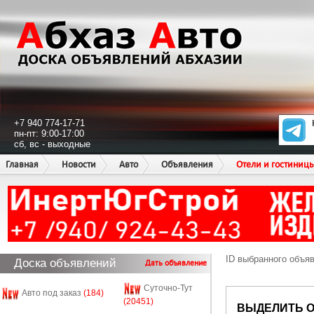
+7 940 774-17-71
пн-пт: 9:00-17:00
сб, вс - выходные
Главная
Новости
Авто
Объявления
Отели и гостиниц
ID выбранного объя
Доска объявлений
Дать объявление
Суточно-Тут
Авто под заказ
(184)
(20451)
ВЫДЕЛИТЬ 