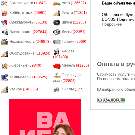
Ваше объявление
Автозапчасти
(11642)
Авто
(136627)
Хобби, отдых
(25961)
Услуги
(71851)
Объявление будет
BONUS Поднятие 
Одежда/обувь
(66133)
Шины
(22286)
Подробнее
Электроника
(227644)
Диски
(22351)
Недвижимость
(249873)
Гаражи
(2069)
Работа
Оборудование
(113924)
(107438)
Оплата в ру
Животные
(69340)
Мебель
(41235)
Стоимость услуги - 
Товары для
Компьютеры
(109525)
По вопросам оплаты
дома
(22808)
ID выбранного объя
Разное
(148866)
Фирмы
(127)