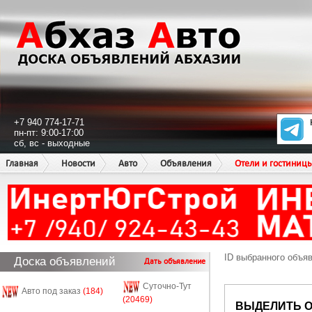
+7 940 774-17-71
пн-пт: 9:00-17:00
сб, вс - выходные
Главная
Новости
Авто
Объявления
Отели и гостиниц
ID выбранного объя
Доска объявлений
Дать объявление
Суточно-Тут
Авто под заказ
(184)
(20469)
ВЫДЕЛИТЬ 