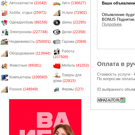
Ваше объявление
Автозапчасти
(11642)
Авто
(136627)
Хобби, отдых
(25971)
Услуги
(71902)
Объявление будет
BONUS Поднятие 
Одежда/обувь
(66158)
Шины
(22295)
Подробнее
Электроника
(227748)
Диски
(22358)
Недвижимость
(250001)
Гаражи
(2069)
Работа
Оборудование
(113944)
(107509)
Оплата в ру
Животные
(69381)
Мебель
(41253)
Стоимость услуги - 
Товары для
Компьютеры
(109560)
По вопросам оплаты
дома
(22815)
ID выбранного объя
Разное
(148949)
Фирмы
(127)