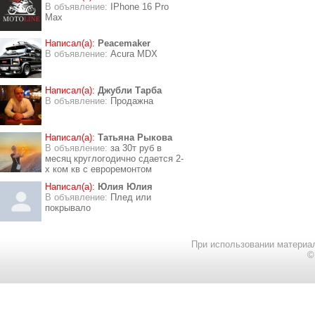
В объявление:
IPhone 16 Pro
Max
Написал(а):
Peacemaker
В объявление:
Acura MDX
Написал(а):
Джубли Тарба
В объявление:
Продажна
Написал(а):
Татьяна Рыкова
В объявление:
за 30т руб в
месяц круглогодично сдается 2-
х ком кв с евроремонтом
Написал(а):
Юлия Юлия
В объявление:
Плед или
покрывало
При использовании материал