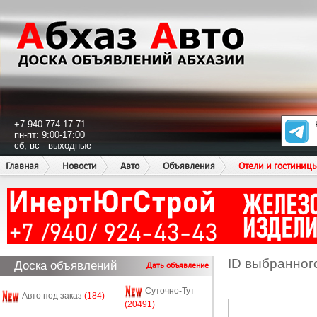
+7 940 774-17-71
пн-пт: 9:00-17:00
сб, вс - выходные
Главная
Новости
Авто
Объявления
Отели и гостиниц
ID выбранног
Доска объявлений
Дать объявление
Суточно-Тут
Авто под заказ
(184)
(20491)