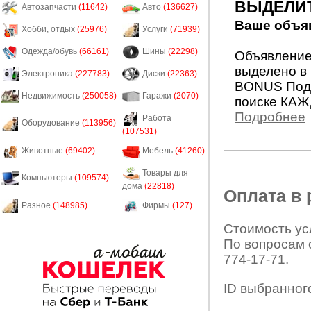
ВЫДЕЛИ
Автозапчасти
(11642)
Авто
(136627)
Ваше объяв
Хобби, отдых
(25976)
Услуги
(71939)
Одежда/обувь
(66161)
Шины
(22298)
Объявление 
выделено в 
Электроника
(227783)
Диски
(22363)
BONUS Подн
Недвижимость
(250058)
Гаражи
(2070)
поиске КАЖ
Подробнее
Работа
Оборудование
(113956)
(107531)
Животные
(69402)
Мебель
(41260)
Товары для
Компьютеры
(109574)
дома
(22818)
Оплата в
Разное
(148985)
Фирмы
(127)
Стоимость усл
По вопросам 
774-17-71.
ID выбранног