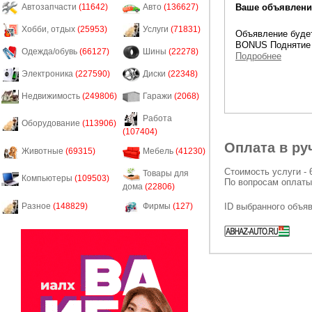
Ваше объявление
Автозапчасти
(11642)
Авто
(136627)
Хобби, отдых
(25953)
Услуги
(71831)
Объявление будет
BONUS Поднятие 
Одежда/обувь
(66127)
Шины
(22278)
Подробнее
Электроника
(227590)
Диски
(22348)
Недвижимость
(249806)
Гаражи
(2068)
Работа
Оборудование
(113906)
(107404)
Оплата в ру
Животные
(69315)
Мебель
(41230)
Стоимость услуги - 
Товары для
Компьютеры
(109503)
По вопросам оплаты
дома
(22806)
ID выбранного объя
Разное
(148829)
Фирмы
(127)