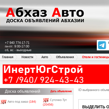
+7 940 774-17-71
пн-пт: 9:00-17:00
сб, вс - выходные
Главная
Новости
Авто
Объявления
Отели и гостиниц
ID выбранного объя
Доска объявлений
Дать объявление
Суточно-Тут
Авто под заказ
(184)
(20456)
ВЫДЕЛИТЬ 