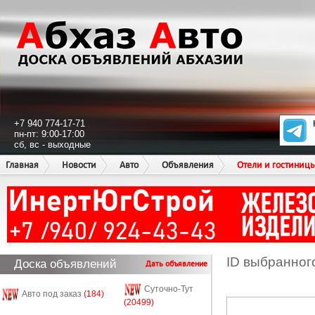
+7 940 774-17-71
пн-пт: 9:00-17:00
сб, вс - выходные
Главная
Новости
Авто
Объявления
Отели и гостиниц
ID выбранног
Доска объявлений
Дать объявление
Суточно-Тут
Авто под заказ
(184)
(20499)