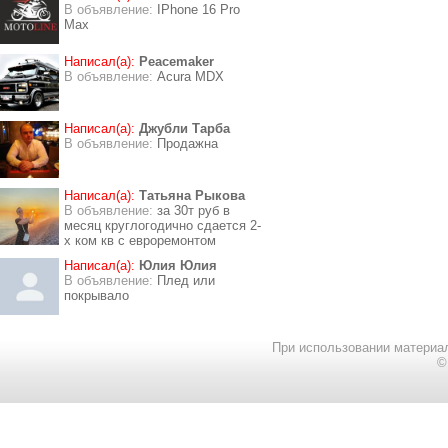
В объявление:
IPhone 16 Pro
Max
Написал(а):
Peacemaker
В объявление:
Acura MDX
Написал(а):
Джубли Тарба
В объявление:
Продажна
Написал(а):
Татьяна Рыкова
В объявление:
за 30т руб в
месяц круглогодично сдается 2-
х ком кв с евроремонтом
Написал(а):
Юлия Юлия
В объявление:
Плед или
покрывало
При использовании материал