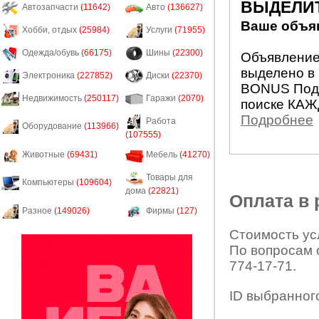
ВЫДЕЛИ
Автозапчасти
(11642)
Авто
(136627)
Ваше объяв
Хобби, отдых
(25984)
Услуги
(71955)
Одежда/обувь
(66175)
Шины
(22300)
Объявление 
выделено в 
Электроника
(227852)
Диски
(22370)
BONUS Подн
Недвижимость
(250117)
Гаражи
(2070)
поиске КАЖ
Подробнее
Работа
Оборудование
(113966)
(107555)
Животные
(69431)
Мебель
(41270)
Товары для
Компьютеры
(109604)
дома
(22821)
Оплата в
Разное
(149026)
Фирмы
(127)
Стоимость усл
По вопросам 
774-17-71.
ID выбранног