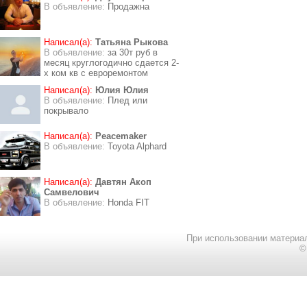
В объявление:
Продажна
Написал(а):
Татьяна Рыкова
В объявление:
за 30т руб в
месяц круглогодично сдается 2-
х ком кв с евроремонтом
Написал(а):
Юлия Юлия
В объявление:
Плед или
покрывало
Написал(а):
Peacemaker
В объявление:
Toyota Alphard
Написал(а):
Давтян Акоп
Самвелович
В объявление:
Honda FIT
При использовании материал