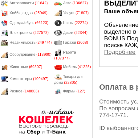
ВЫДЕЛИ
Автозапчасти
(11642)
Авто
(136627)
Ваше объяв
Хобби, отдых
(25949)
Услуги
(71807)
Одежда/обувь
(66123)
Шины
(22274)
Объявление 
выделено в 
Электроника
(227572)
Диски
(22344)
BONUS Подн
Недвижимость
(249774)
Гаражи
(2068)
поиске КАЖ
Подробнее
Работа
Оборудование
(113900)
(107377)
Животные
(69307)
Мебель
(41225)
Товары для
Компьютеры
(109497)
дома
(22805)
Оплата в
Разное
(148803)
Фирмы
(127)
Стоимость усл
По вопросам 
774-17-71.
ID выбранног