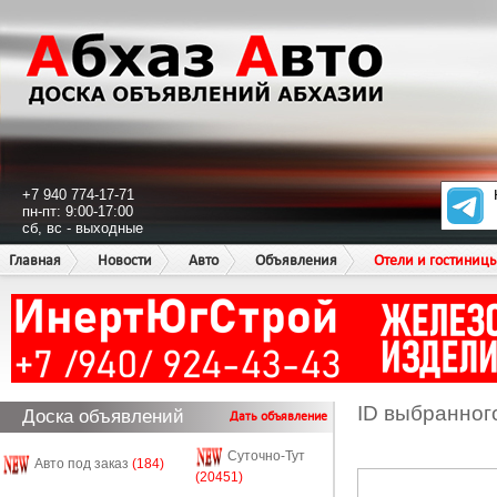
+7 940 774-17-71
пн-пт: 9:00-17:00
сб, вс - выходные
Главная
Новости
Авто
Объявления
Отели и гостиниц
ID выбранног
Доска объявлений
Дать объявление
Суточно-Тут
Авто под заказ
(184)
(20451)