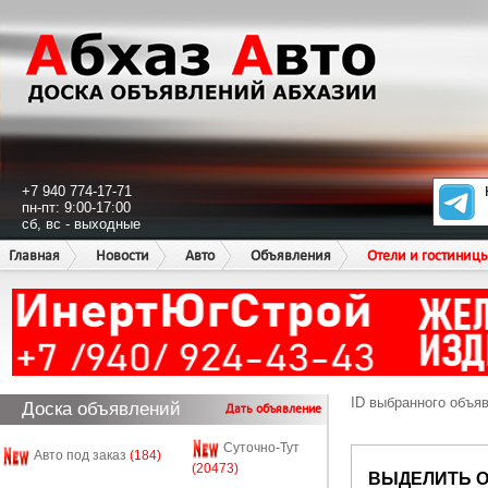
+7 940 774-17-71
пн-пт: 9:00-17:00
сб, вс - выходные
Главная
Новости
Авто
Объявления
Отели и гостиниц
ID выбранного объя
Доска объявлений
Дать объявление
Суточно-Тут
Авто под заказ
(184)
(20473)
ВЫДЕЛИТЬ 