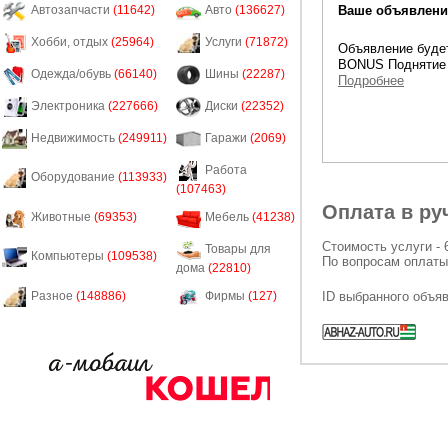
Ваше объявление
Автозапчасти
(11642)
Авто
(136627)
Хобби, отдых
(25964)
Услуги
(71872)
Объявление будет
BONUS Поднятие 
Одежда/обувь
(66140)
Шины
(22287)
Подробнее
Электроника
(227666)
Диски
(22352)
Недвижимость
(249911)
Гаражи
(2069)
Работа
Оборудование
(113933)
(107463)
Оплата в ру
Животные
(69353)
Мебель
(41238)
Стоимость услуги - 
Товары для
Компьютеры
(109538)
По вопросам оплаты
дома
(22810)
ID выбранного объя
Разное
(148886)
Фирмы
(127)