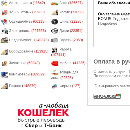
Ваше объявление
Автозапчасти
(11642)
Авто
(136627)
Хобби, отдых
(25963)
Услуги
(71856)
Объявление будет
BONUS Поднятие 
Одежда/обувь
(66135)
Шины
(22286)
Подробнее
Электроника
(227656)
Диски
(22351)
Недвижимость
(249879)
Гаражи
(2069)
Работа
Оборудование
(113925)
(107441)
Оплата в ру
Животные
(69343)
Мебель
(41235)
Стоимость услуги - 
Товары для
Компьютеры
(109529)
По вопросам оплаты
дома
(22808)
ID выбранного объя
Разное
(148870)
Фирмы
(127)