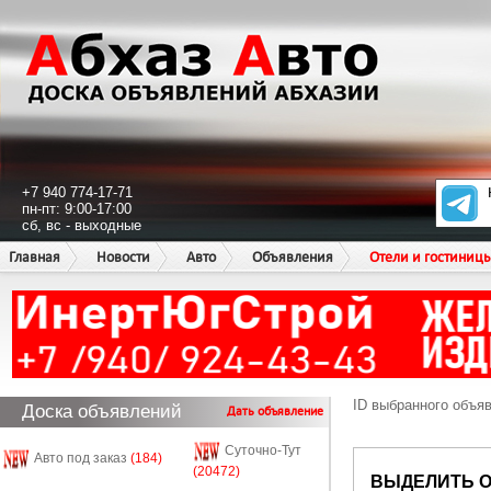
+7 940 774-17-71
пн-пт: 9:00-17:00
сб, вс - выходные
Главная
Новости
Авто
Объявления
Отели и гостиниц
ID выбранного объя
Доска объявлений
Дать объявление
Суточно-Тут
Авто под заказ
(184)
(20472)
ВЫДЕЛИТЬ 