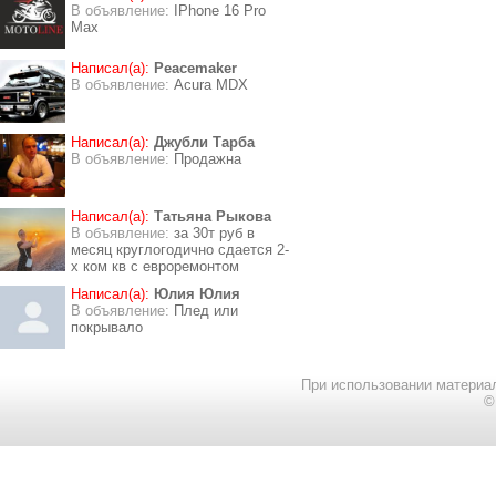
В объявление:
IPhone 16 Pro
Max
Написал(а):
Peacemaker
В объявление:
Acura MDX
Написал(а):
Джубли Тарба
В объявление:
Продажна
Написал(а):
Татьяна Рыкова
В объявление:
за 30т руб в
месяц круглогодично сдается 2-
х ком кв с евроремонтом
Написал(а):
Юлия Юлия
В объявление:
Плед или
покрывало
При использовании материал