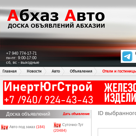
+7 940 774-17-71
пн-пт: 9:00-17:00
сб, вс - выходные
Главная
Новости
Авто
Объявления
Отели и гостиниц
ID выбранног
Доска объявлений
Дать объявление
Суточно-Тут
Авто под заказ
(184)
(20484)