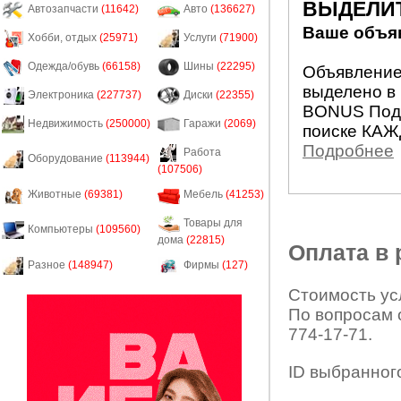
ВЫДЕЛИ
Автозапчасти
(11642)
Авто
(136627)
Ваше объяв
Хобби, отдых
(25971)
Услуги
(71900)
Одежда/обувь
(66158)
Шины
(22295)
Объявление 
выделено в 
Электроника
(227737)
Диски
(22355)
BONUS Подн
Недвижимость
(250000)
Гаражи
(2069)
поиске КАЖ
Подробнее
Работа
Оборудование
(113944)
(107506)
Животные
(69381)
Мебель
(41253)
Товары для
Компьютеры
(109560)
дома
(22815)
Оплата в
Разное
(148947)
Фирмы
(127)
Стоимость усл
По вопросам 
774-17-71.
ID выбранног