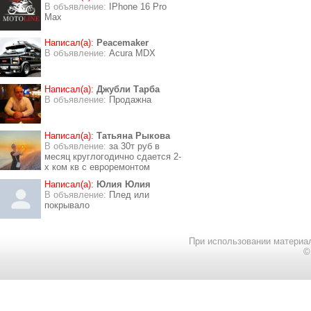
В объявление:
IPhone 16 Pro
Max
Написал(а):
Peacemaker
В объявление:
Acura MDX
Написал(а):
Джубли Тарба
В объявление:
Продажна
Написал(а):
Татьяна Рыкова
В объявление:
за 30т руб в
месяц круглогодично сдается 2-
х ком кв с евроремонтом
Написал(а):
Юлия Юлия
В объявление:
Плед или
покрывало
При использовании материал