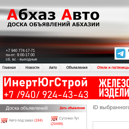
+7 940 774-17-71
пн-пт: 9:00-17:00
сб, вс - выходные
Главная
Новости
Авто
Объявления
Отели и гостиниц
ID выбранног
Доска объявлений
Дать объявление
Суточно-Тут
Авто под заказ
(184)
(20499)