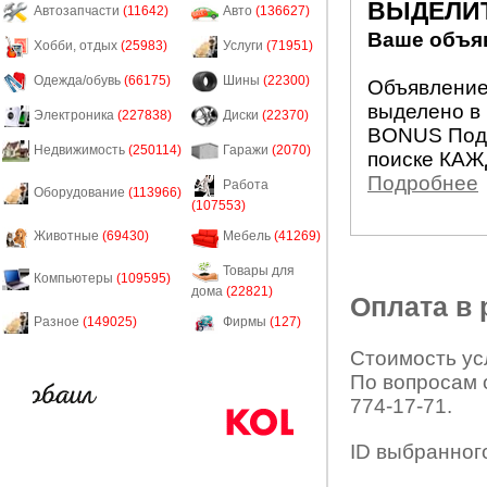
ВЫДЕЛИ
Автозапчасти
(11642)
Авто
(136627)
Ваше объяв
Хобби, отдых
(25983)
Услуги
(71951)
Одежда/обувь
(66175)
Шины
(22300)
Объявление 
выделено в 
Электроника
(227838)
Диски
(22370)
BONUS Подн
Недвижимость
(250114)
Гаражи
(2070)
поиске КАЖ
Подробнее
Работа
Оборудование
(113966)
(107553)
Животные
(69430)
Мебель
(41269)
Товары для
Компьютеры
(109595)
дома
(22821)
Оплата в
Разное
(149025)
Фирмы
(127)
Стоимость усл
По вопросам 
774-17-71.
ID выбранног