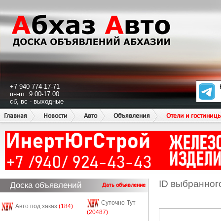
+7 940 774-17-71
пн-пт: 9:00-17:00
сб, вс - выходные
Главная
Новости
Авто
Объявления
Отели и гостиниц
ID выбранног
Доска объявлений
Дать объявление
Суточно-Тут
Авто под заказ
(184)
(20487)