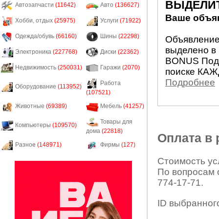
ВЫДЕЛИ
Автозапчасти
(11642)
Авто
(136627)
Ваше объяв
Хобби, отдых
(25975)
Услуги
(71922)
Одежда/обувь
(66160)
Шины
(22298)
Объявление 
выделено в 
Электроника
(227768)
Диски
(22362)
BONUS Подн
Недвижимость
(250031)
Гаражи
(2070)
поиске КАЖ
Подробнее
Работа
Оборудование
(113952)
(107521)
Животные
(69389)
Мебель
(41257)
Товары для
Компьютеры
(109570)
дома
(22818)
Оплата в
Разное
(148971)
Фирмы
(127)
Стоимость усл
По вопросам 
774-17-71.
ID выбранног