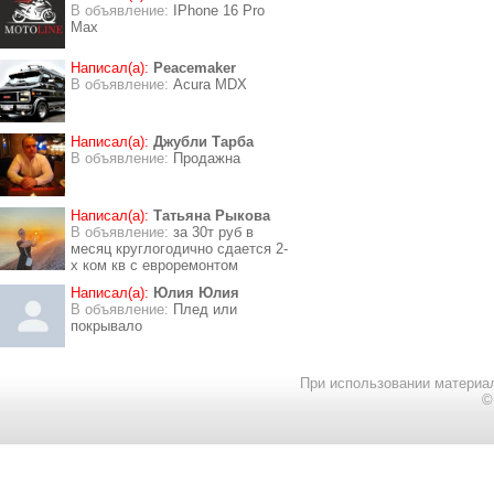
В объявление:
IPhone 16 Pro
Max
Написал(а):
Peacemaker
В объявление:
Acura MDX
Написал(а):
Джубли Тарба
В объявление:
Продажна
Написал(а):
Татьяна Рыкова
В объявление:
за 30т руб в
месяц круглогодично сдается 2-
х ком кв с евроремонтом
Написал(а):
Юлия Юлия
В объявление:
Плед или
покрывало
При использовании материал