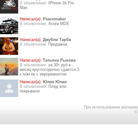
В объявление:
IPhone 16 Pro
Max
Написал(а):
Peacemaker
В объявление:
Acura MDX
Написал(а):
Джубли Тарба
В объявление:
Продажна
Написал(а):
Татьяна Рыкова
В объявление:
за 30т руб в
месяц круглогодично сдается 2-
х ком кв с евроремонтом
Написал(а):
Юлия Юлия
В объявление:
Плед или
покрывало
При использовании материал