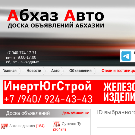
+7 940 774-17-71
пн-пт: 9:00-17:00
сб, вс - выходные
Главная
Новости
Авто
Объявления
Отели и гостиниц
ID выбранног
Доска объявлений
Дать объявление
Суточно-Тут
Авто под заказ
(184)
(20484)