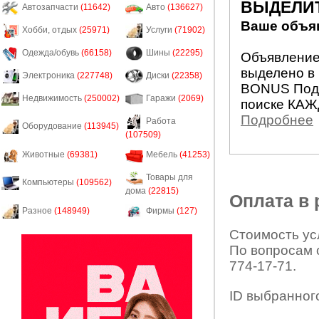
ВЫДЕЛИ
Автозапчасти
(11642)
Авто
(136627)
Ваше объяв
Хобби, отдых
(25971)
Услуги
(71902)
Одежда/обувь
(66158)
Шины
(22295)
Объявление 
выделено в 
Электроника
(227748)
Диски
(22358)
BONUS Подн
Недвижимость
(250002)
Гаражи
(2069)
поиске КАЖ
Подробнее
Работа
Оборудование
(113945)
(107509)
Животные
(69381)
Мебель
(41253)
Товары для
Компьютеры
(109562)
дома
(22815)
Оплата в
Разное
(148949)
Фирмы
(127)
Стоимость усл
По вопросам 
774-17-71.
ID выбранног