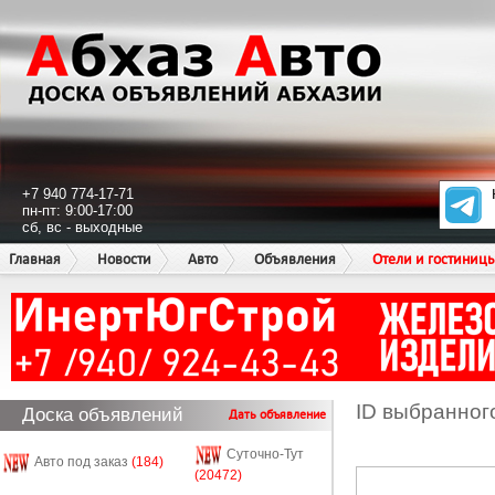
+7 940 774-17-71
пн-пт: 9:00-17:00
сб, вс - выходные
Главная
Новости
Авто
Объявления
Отели и гостиниц
ID выбранног
Доска объявлений
Дать объявление
Суточно-Тут
Авто под заказ
(184)
(20472)