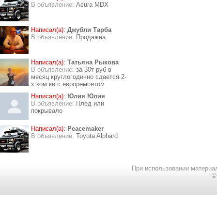
В объявление:
Acura MDX
Написал(а):
Джубли Тарба
В объявление:
Продажна
Написал(а):
Татьяна Рыкова
В объявление:
за 30т руб в
месяц круглогодично сдается 2-
х ком кв с евроремонтом
Написал(а):
Юлия Юлия
В объявление:
Плед или
покрывало
Написал(а):
Peacemaker
В объявление:
Toyota Alphard
При использовании материал