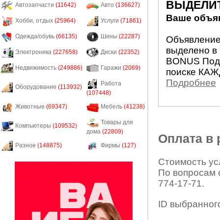
ВЫДЕЛИ
Автозапчасти
(11642)
Авто
(136627)
Ваше объяв
Хобби, отдых
(25964)
Услуги
(71861)
Одежда/обувь
(66135)
Шины
(22287)
Объявление 
выделено в 
Электроника
(227658)
Диски
(22352)
BONUS Подн
Недвижимость
(249886)
Гаражи
(2069)
поиске КАЖ
Подробнее
Работа
Оборудование
(113932)
(107448)
Животные
(69347)
Мебель
(41238)
Товары для
Компьютеры
(109532)
дома
(22809)
Оплата в
Разное
(148875)
Фирмы
(127)
Стоимость усл
По вопросам 
774-17-71.
ID выбранног