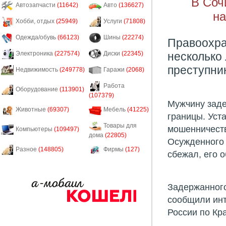
В Соч
Автозапчасти
(11642)
Авто
(136627)
на
Хобби, отдых
(25949)
Услуги
(71808)
Одежда/обувь
(66123)
Шины
(22274)
Правоохра
несколько
Электроника
(227574)
Диски
(22345)
преступни
Недвижимость
(249778)
Гаражи
(2068)
Работа
Оборудование
(113901)
(107379)
Мужчину заде
Животные
(69307)
Мебель
(41225)
границы. Уста
Товары для
мошенничеств
Компьютеры
(109497)
дома
(22805)
Осужденного 
Разное
(148805)
Фирмы
(127)
сбежал, его 
Задержанного
сообщили инт
России по Кр