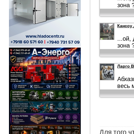
зона 
Кансоу 
...ой
зона 
Ларго В
Абхаз
весь 
Для того 