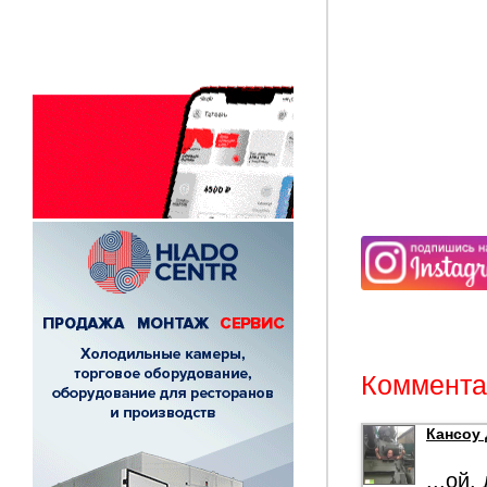
Комментар
Кансоу 
...ой