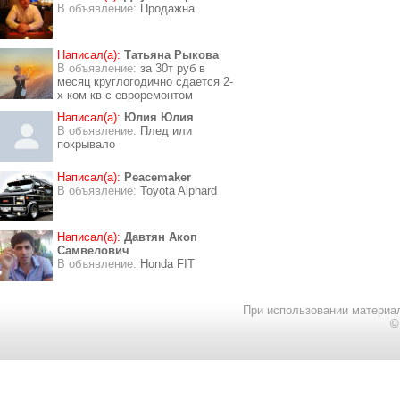
В объявление:
Продажна
Написал(а):
Татьяна Рыкова
В объявление:
за 30т руб в
месяц круглогодично сдается 2-
х ком кв с евроремонтом
Написал(а):
Юлия Юлия
В объявление:
Плед или
покрывало
Написал(а):
Peacemaker
В объявление:
Toyota Alphard
Написал(а):
Давтян Акоп
Самвелович
В объявление:
Honda FIT
При использовании материал