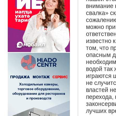
внимание 
свалка» с
сожалению
можно при
ответстве
известно к
том, что п
опасным д
необходим
водой так 
играются 
не случитс
властей не
перехода,
законсерв
лучших вр