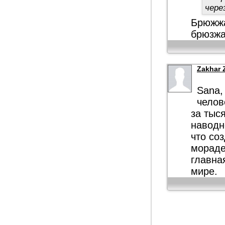
чере
Брюжжа
брюзжа
Zakhar 
Sana,
челов
за тыс
наводн
что со
мораде
главна
мире.