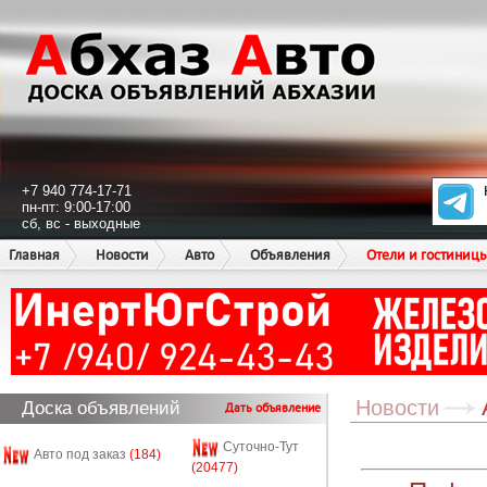
+7 940 774-17-71
пн-пт: 9:00-17:00
сб, вс - выходные
Главная
Новости
Авто
Объявления
Отели и гостиниц
Новости
Доска объявлений
Дать объявление
Суточно-Тут
Авто под заказ
(184)
(20477)