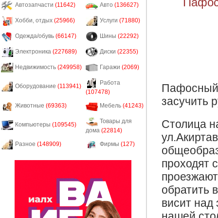
Пафос
Автозапчасти
(11642)
Авто
(136627)
Хобби, отдых
(25966)
Услуги
(71880)
Одежда/обувь
(66147)
Шины
(22292)
Электроника
(227689)
Диски
(22355)
Недвижимость
(249958)
Гаражи
(2069)
Работа
Пафосный 
Оборудование
(113941)
(107478)
засучить 
Животные
(69363)
Мебель
(41243)
Столица н
Товары для
Компьютеры
(109545)
дома
(22814)
ул.Акиртав
Разное
(148909)
Фирмы
(127)
общеобраз
проходят с
проезжают
обратить 
висит над 
нашей сто