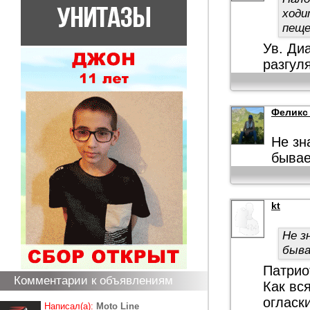
ходи
пеще
Ув. Ди
разгул
Феликс
Не зн
бывае
kt
Не з
быва
Патрио
Комментарии к объявлениям
Как вс
огласк
Написал(а):
Moto Line