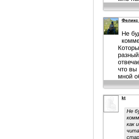
Феликс
Не бу
комме
Которы
разный
отвеча
что вы
мной о
kt
Не б
комм
как 
чита
стар