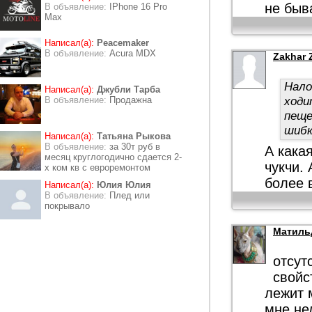
не быва
В объявление:
IPhone 16 Pro
Max
Написал(а):
Peacemaker
В объявление:
Acura MDX
Zakhar 
Нало
Написал(а):
Джубли Тарба
ходи
В объявление:
Продажна
пеще
шибк
Написал(а):
Татьяна Рыкова
В объявление:
за 30т руб в
А кака
месяц круглогодично сдается 2-
чукчи.
х ком кв с евроремонтом
более 
Написал(а):
Юлия Юлия
В объявление:
Плед или
покрывало
Матиль
отсут
свойс
лежит 
мне не