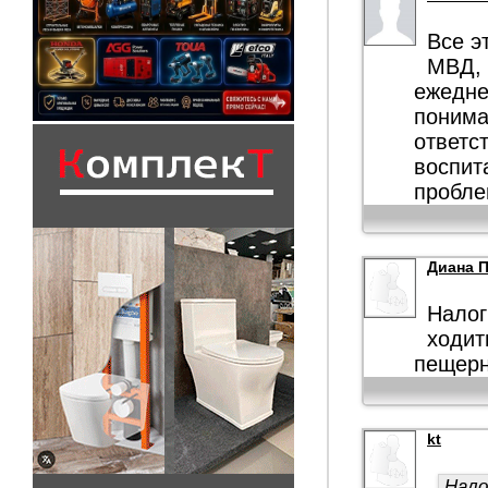
Все э
МВД, 
ежедне
понима
ответс
воспит
пробле
Диана 
Налог
ходит
пещерн
kt
Нало