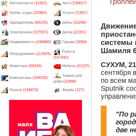
Троллей
Автозапчасти
(11642)
Авто
(136627)
Хобби, отдых
(25963)
Услуги
(71857)
Одежда/обувь
(66135)
Шины
(22286)
Движение
приостан
Электроника
(227657)
Диски
(22351)
системы 
Недвижимость
(249880)
Гаражи
(2069)
Шамиля 6
Работа
Оборудование
(113925)
(107442)
СУХУМ, 21
Животные
(69343)
Мебель
(41237)
сентября 
Товары для
Компьютеры
(109530)
по всем м
дома
(22808)
Sputnik с
Разное
(148870)
Фирмы
(127)
управлени
"По 
горо
две н