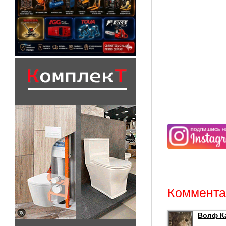
Комментар
Волф К