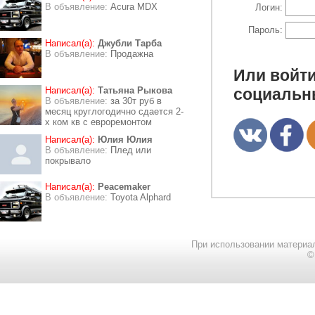
В объявление:
Acura MDX
Логин:
Пароль:
Написал(а):
Джубли Тарба
В объявление:
Продажна
Или войти
Написал(а):
Татьяна Рыкова
социальн
В объявление:
за 30т руб в
месяц круглогодично сдается 2-
х ком кв с евроремонтом
Написал(а):
Юлия Юлия
В объявление:
Плед или
покрывало
Написал(а):
Peacemaker
В объявление:
Toyota Alphard
При использовании материал