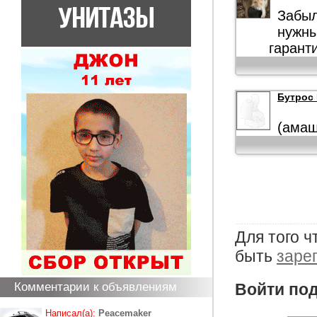
Забыл
нужны
гарант
Бутрос 
(амащ
Для того 
быть
заре
Комментарии к объявлениям
Войти под
Написал(а):
Peacemaker