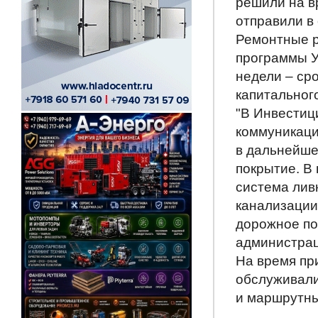
решили на в
отправили в 
Ремонтные р
программы У
недели – ср
капитальног
"В Инвестиц
коммуникаци
в дальнейше
покрытие. В
система лив
канализации
дорожное по
администрац
На время пр
обслуживали
и маршрутны