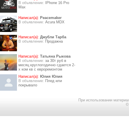
В объявление:
IPhone 16 Pro
Max
Написал(а):
Peacemaker
В объявление:
Acura MDX
Написал(а):
Джубли Тарба
В объявление:
Продажна
Написал(а):
Татьяна Рыкова
В объявление:
за 30т руб в
месяц круглогодично сдается 2-
х ком кв с евроремонтом
Написал(а):
Юлия Юлия
В объявление:
Плед или
покрывало
При использовании материал