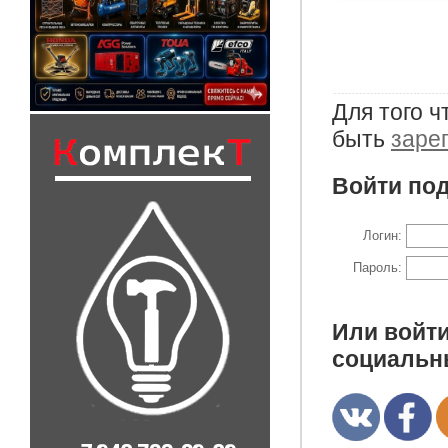
Для того 
быть
заре
Войти под
Логин:
Пароль:
Или войти
социальн