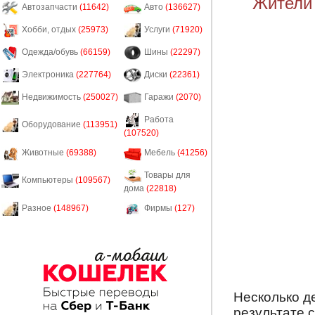
Жители 
Автозапчасти
(11642)
Авто
(136627)
Хобби, отдых
(25973)
Услуги
(71920)
Одежда/обувь
(66159)
Шины
(22297)
Электроника
(227764)
Диски
(22361)
Недвижимость
(250027)
Гаражи
(2070)
Работа
Оборудование
(113951)
(107520)
Животные
(69388)
Мебель
(41256)
Товары для
Компьютеры
(109567)
дома
(22818)
Разное
(148967)
Фирмы
(127)
Несколько д
результате 