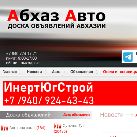
+7 940 774-17-71
пн-пт: 9:00-17:00
сб, вс - выходные
Главная
Новости
Авто
Объявления
Отели и гостиниц
Новости
Доска объявлений
Дать объявление
Суточно-Тут
Авто под заказ
(184)
(20486)