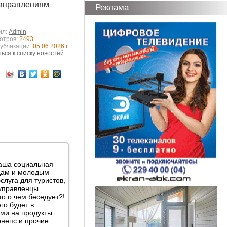
направлениям
Реклама
ил:
Admin
отров:
2493
публикации:
05.06.2026 г.
ься к списку новостей
ваша социальная
дам и молодым
слуга для туристов,
 управленцы
о о чем беседует?!
го будет в
ами на продукты
рнепс и прочие