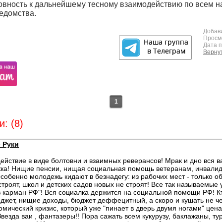
товность к дальнейшему тесному взаимодействию по всем 
едомства.
Добав
Просм
Дата 
Вернут
1
: (8)
 Руки
ействие в виде болтовни и взаимных реверансов! Мрак и дно вся 
ка! Нищие пенсии, нищая социальная помощь ветеранам, инвали
собенно молодежь кидают в безнадегу: из рабочих мест - только об
строят, школ и детских садов новых не строят! Все так называемые
в карман РФ"! Вся социалка держится на социальной помощи РФ! Кт
жет, нищие доходы, бюджет деффецитный, а скоро и кушать не че
мический кризис, который уже "пинает в дверь двумя ногами" цен
Звезда ваи , фантазеры!! Пора сажать всем кукурузу, баклажаны, ту