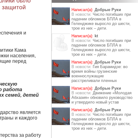
ублики было
й защитой
Написал(а):
Добрые Руки
В новости:
Число погибших при
падении обломков БПЛА в
Геленджике выросло до шести,
трое из них – дети.
еспечения и
Написал(а):
kt
В новости:
Число погибших при
падении обломков БПЛА в
литики Кама
Геленджике выросло до шести,
трое из них – дети.
жки населения,
оящие перед
Написал(а):
Добрые Руки
В новости:
Гия Барамидзе: во
время войны грузинские
военнослужащие
расстреливали пленных
ческую
Написал(а):
Добрые Руки
о работа
В новости:
Движение «Молодая
х семей, детей
Абхазия» обновило руководство
и утвердило новый устав
Написал(а):
Добрые Руки
ударство является
В новости:
Число погибших при
траны и каждого
падении обломков БПЛА в
Геленджике выросло до шести,
трое из них – дети.
терства за работу