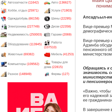
Майя Цыб
Автозапчасти
(11642)
Авто
(136627)
понима
Хобби, отдых
(25971)
Услуги
(71903)
Апсадгьыл-инф
Одежда/обувь
(66158)
Шины
(22295)
Вице-премьер 
Электроника
(227749)
Диски
(22358)
демографическ
Недвижимость
(250003)
Гаражи
(2069)
Вице-премьер 
Работа
Оборудование
(113945)
Адзинба обсуд
(107510)
пенсионного об
министерством
Животные
(69382)
Мебель
(41253)
Товары для
Компьютеры
(109562)
дома
(22815)
Обращаясь к 
значимость с
Разное
(148949)
Фирмы
(127)
министерства
и пенсионеро
«Важно, чтобы 
его надежной з
ее гражданина»
В завершение 