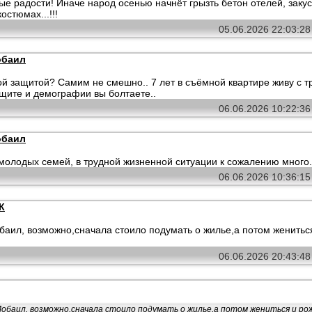
ые радости! Иначе народ осенью начнёт грызть бетон отелей, зак
остюмах...!!!
05.06.2026 22:03:2
обаил
й защитой? Самим не смешно.. 7 лет в съёмной квартире живу с т
ащите и демографии вы болтаете..
06.06.2026 10:22:3
обаил
 молодых семей, в трудной жизненной ситуации к сожалению много.
06.06.2026 10:36:1
К
баил, возможно,сначала стоило подумать о жилье,а потом жениться
06.06.2026 20:43:4
обаил, возможно,сначала стоило подумать о жилье,а потом жениться и р