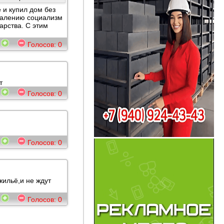
и купил дом без
ожалению социализм
арства. С этим
6
Голосов:
0
т
9
Голосов:
0
2
Голосов:
0
жильё,и не ждут
7
Голосов:
0