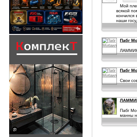
Мой пле
всякой по
кончился 
наши госу
Пабг М
ЛАММИК,
Пабг М
Свои со
ЛАММИ
Пабг Мо
манны н