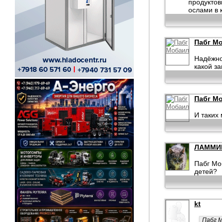
продуктов
ослами в к
Пабг М
Надёжно
какой з
Пабг М
И таких
ЛАММИ
Пабг Мо
детей?
kt
Пабг М