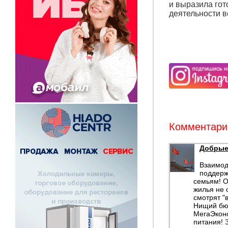
и выразила го
деятельности в
Комментарии
Добрые
Взаимод
поддерж
семьям! О
жилья не 
смотрят "
Нищий бюд
МегаЭконо
питания! 