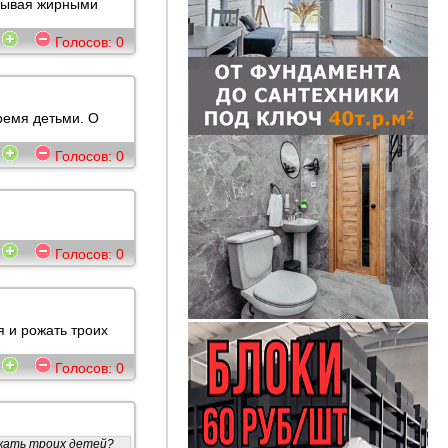
усывая жирными
8
Голосов:
0
ремя детьми. О
6
Голосов:
0
5
Голосов:
0
 и рожать троих
8
Голосов:
0
ожать троих детей?