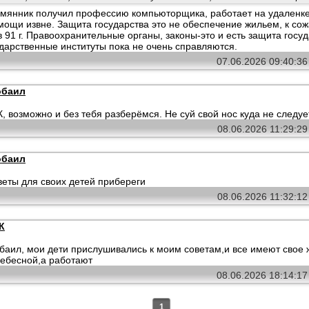
мянник получил профессию компьюторщика, работает на удаленке 
мощи извне. Защита государства это не обеспечение жильем, к с
в 91 г. Правоохранительные органы, законы-это и есть защита госуд
дарственные институты пока не очень справляются.
07.06.2026 09:40:3
обаил
 возможно и без тебя разберёмся. Не суй свой нос куда не следуе
08.06.2026 11:29:2
обаил
веты для своих детей прибереги
08.06.2026 11:32:1
К
баил, мои дети прислушивались к моим советам,и все имеют свое 
ебесной,а работают
08.06.2026 18:14:1
1