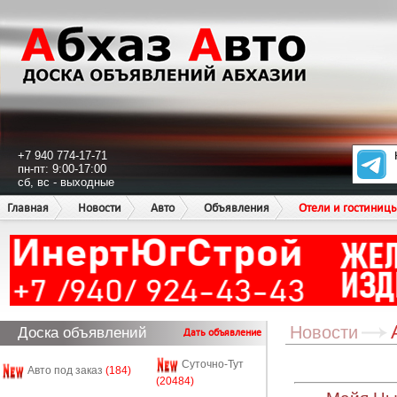
+7 940 774-17-71
пн-пт: 9:00-17:00
сб, вс - выходные
Главная
Новости
Авто
Объявления
Отели и гостиниц
Новости
Доска объявлений
Дать объявление
Суточно-Тут
Авто под заказ
(184)
(20484)