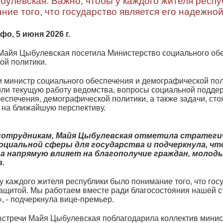
улевская: Важно, чтобы у каждого жителя респ
ние того, что государство является его надежно
о, 5 июня 2026 г.
Майя Цыбулевская посетила Министерство социального об
ой политики.
и министр социального обеспечения и демографической по
или текущую работу ведомства, вопросы социальной поддер
еспечения, демографической политики, а также задачи, ст
 на ближайшую перспективу.
сотрудникам, Майя Цыбулевская отметила стратеги
оциальной сферы для государства и подчеркнула, чт
 напрямую влияет на благополучие граждан, молоды
в.
у каждого жителя республики было понимание того, что гос
ащитой. Мы работаем вместе ради благосостояния нашей с
, - подчеркнула вице-премьер.
встречи Майя Цыбулевская поблагодарила коллектив минис