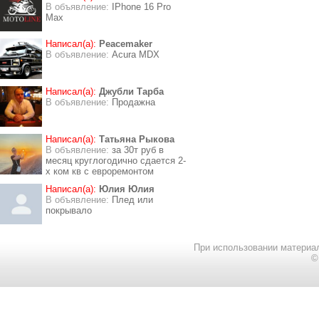
В объявление:
IPhone 16 Pro
Max
Написал(а):
Peacemaker
В объявление:
Acura MDX
Написал(а):
Джубли Тарба
В объявление:
Продажна
Написал(а):
Татьяна Рыкова
В объявление:
за 30т руб в
месяц круглогодично сдается 2-
х ком кв с евроремонтом
Написал(а):
Юлия Юлия
В объявление:
Плед или
покрывало
При использовании материал