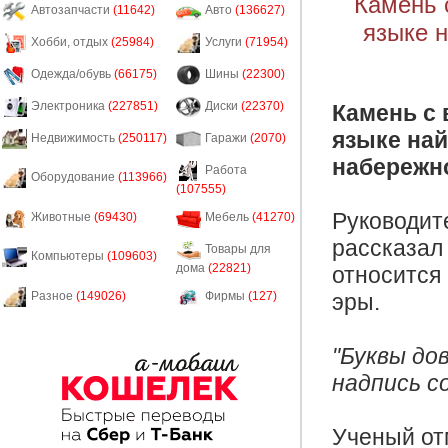
Камень 
Автозапчасти
(11642)
Авто
(136627)
языке н
Хобби, отдых
(25984)
Услуги
(71954)
Одежда/обувь
(66175)
Шины
(22300)
Электроника
(227851)
Диски
(22370)
Камень с
языке най
Недвижимость
(250117)
Гаражи
(2070)
набережн
Работа
Оборудование
(113966)
(107555)
Руководит
Животные
(69430)
Мебель
(41270)
рассказал
Товары для
Компьютеры
(109603)
дома
(22821)
относится 
эры.
Разное
(149026)
Фирмы
(127)
"Буквы до
надпись с
Ученый отм