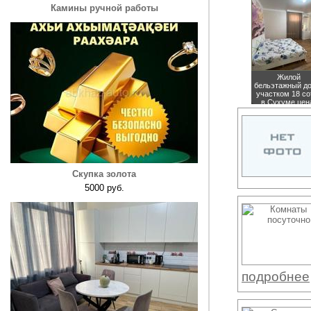
Камины ручной работы
Жилой
бельэтажный д
участком 18 со
в Сухуме
цен
15000000 руб
Скупка золота
5000 руб.
подробнее