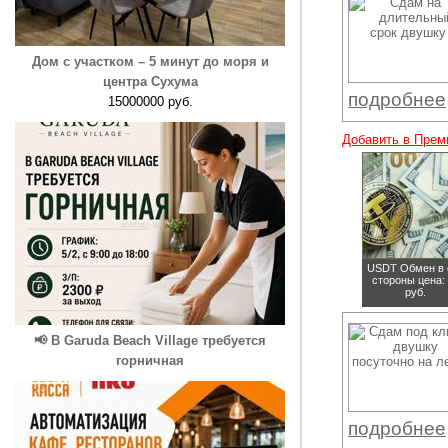
Дом с участком – 5 минут до моря и
центра Сухума
подробнее
15000000 руб.
Добавить в Прем
USDT Обмен в 
стороны
цена:
руб.
📢 В Garuda Beach Village требуется
горничная
подробнее