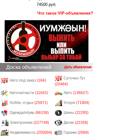
74500 руб.
Что такое VIP-объявления?
Доска объявлений
Дать объявление
Суточно-Тут
Авто под заказ
(184)
(20484)
Автозапчасти
(11642)
Авто
(136627)
Хобби, отдых
(25971)
Услуги
(71904)
Одежда/обувь
(66158)
Шины
(22295)
Электроника
(227749)
Диски
(22358)
Недвижимость
(250004)
Гаражи
(2069)