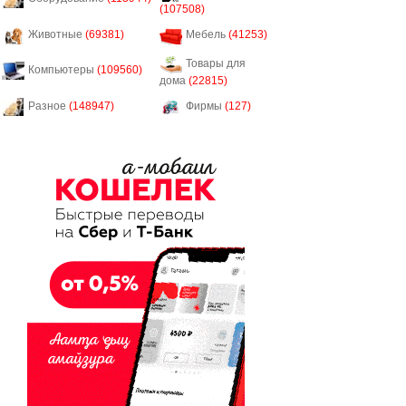
(107508)
Животные
(69381)
Мебель
(41253)
Товары для
Компьютеры
(109560)
дома
(22815)
Разное
(148947)
Фирмы
(127)