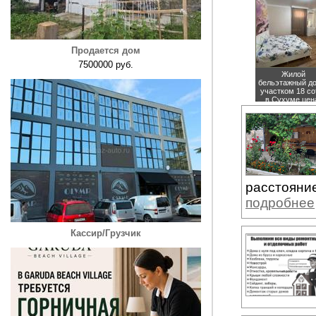
Продается дом
7500000 руб.
Жилой
бельэтажный д
участком 18 со
в Сухуме
цен
15000000 руб
расстояние
подробнее
Кассир/Грузчик