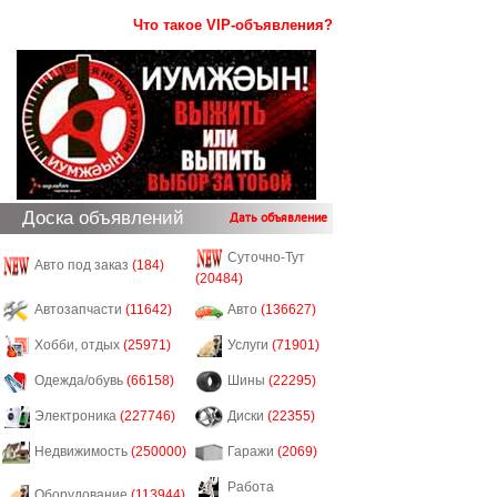
Что такое VIP-объявления?
Доска объявлений
Дать объявление
Суточно-Тут
Авто под заказ
(184)
(20484)
Автозапчасти
(11642)
Авто
(136627)
Хобби, отдых
(25971)
Услуги
(71901)
Одежда/обувь
(66158)
Шины
(22295)
Электроника
(227746)
Диски
(22355)
Недвижимость
(250000)
Гаражи
(2069)
Работа
Оборудование
(113944)