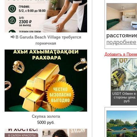
расстояние
📢 В Garuda Beach Village требуется
подробнее
горничная
Добавить в Прем
USDT Обмен в 
стороны
цена:
руб.
Скупка золота
5000 руб.