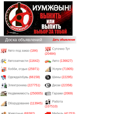
Доска объявлений
Дать объявление
Суточно-Тут
Авто под заказ
(184)
(20484)
Автозапчасти
(11642)
Авто
(136627)
Хобби, отдых
(25971)
Услуги
(71905)
Одежда/обувь
(66158)
Шины
(22295)
Электроника
(227751)
Диски
(22358)
Недвижимость
(250005)
Гаражи
(2069)
Работа
Оборудование
(113945)
(107510)
Животные
(69382)
Мебель
(41253)