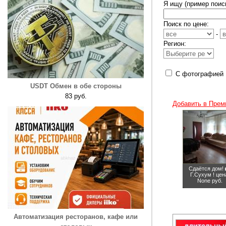
Я ищу (пример поиск
Поиск по цене:
-
Регион:
С фотографией
USDT Обмен в обе стороны
83 руб.
Добавить в Прем
Сдаётся дом! 
Г.Сухум !
цен
None руб.
Автоматизация ресторанов, кафе или