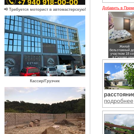
Добавить в Прем
📢 Требуется моторист в автомастерскую!
Жилой
бельэтажный д
участком 18 со
в Сухуме
цен
15000000 руб
Кассир/Грузчик
расстояние
подробнее