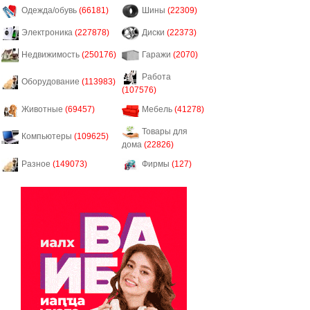
Одежда/обувь
(66181)
Шины
(22309)
Электроника
(227878)
Диски
(22373)
Недвижимость
(250176)
Гаражи
(2070)
Работа
Оборудование
(113983)
(107576)
Животные
(69457)
Мебель
(41278)
Товары для
Компьютеры
(109625)
дома
(22826)
Разное
(149073)
Фирмы
(127)