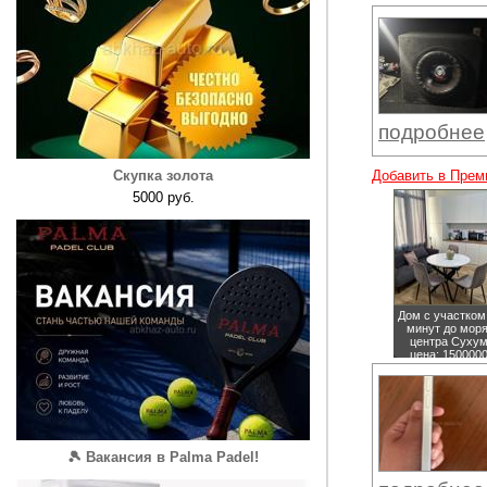
подробнее
Скупка золота
Добавить в Прем
5000 руб.
Дом с участком
минут до моря
центра Суху
цена: 150000
руб.
🎾 Вакансия в Palma Padel!