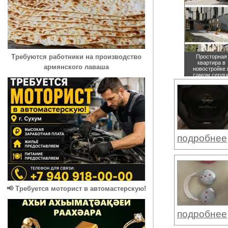
Требуются работники на производство
Просторная
квартира в
армянского лаваша
новостройке 
самом сердц
набережной
Сухума!
цена
None руб.
подробнее
📢 Требуется моторист в автомастерскую!
подробнее