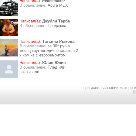
Написал(а):
Peacemaker
В объявление:
Acura MDX
Написал(а):
Джубли Тарба
В объявление:
Продажна
Написал(а):
Татьяна Рыкова
В объявление:
за 30т руб в
месяц круглогодично сдается 2-
х ком кв с евроремонтом
Написал(а):
Юлия Юлия
В объявление:
Плед или
покрывало
При использовании материал