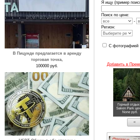
Я ищу (пример поиск
Поиск по цене:
-
Регион:
С фотографией
В Пицунде предлагается в аренду
торговая точка,
Добавить в Прем
100000 руб.
Горный отдых
Saken Park
це
None руб.
<