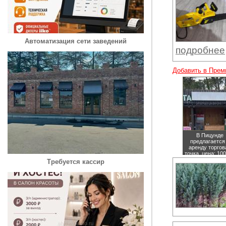
Автоматизация сети заведений
подробнее
Добавить в Прем
В Пицунде
предлагается
аренду торгов
точка,
цена: 10
руб.
Требуется кассир