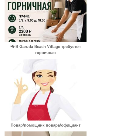
📢 В Garuda Beach Village требуется
горничная
Повар/помощник повара/официант