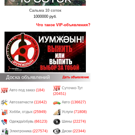
Сальма 10 соток
1000000 руб.
Что такое VIP-объявления?
Доска объявлений
Дать объявление
Суточно-Тут
Авто под заказ
(184)
(20451)
Автозапчасти
(11642)
Авто
(136627)
Хобби, отдых
(25949)
Услуги
(71808)
Одежда/обувь
(66123)
Шины
(22274)
Электроника
(227574)
Диски
(22344)