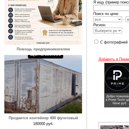
Я ищу (пример поиск
Поиск по цене:
-
Регион:
С фотографией
Помощь предпринимателям
Добавить в Прем
Добро пожалов
в Prime Tech!
ц
None руб.
Продается контейнер 400 футнтовый
180000 руб.