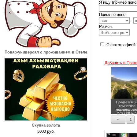
Я ищу (пример поиск
Поиск по цене:
-
Регион:
С фотографией
Повар-универсал с проживанием в Отеле
Добавить в Прем
Продаётся 3-
комнатная
квартира
цен
2700000 руб
<
1
Скупка золота
5000 руб.