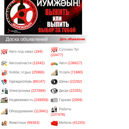
Доска объявлений
Дать объявление
Суточно-Тут
Авто под заказ
(184)
(20477)
Автозапчасти
(11642)
Авто
(136627)
Хобби, отдых
(25966)
Услуги
(71880)
Одежда/обувь
(66147)
Шины
(22292)
Электроника
(227689)
Диски
(22355)
Недвижимость
(249958)
Гаражи
(2069)
Работа
Оборудование
(113941)
(107478)
Животные
(69363)
Мебель
(41243)