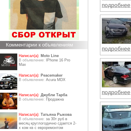
подробнее
Комментарии к объявлениям
подробнее
Написал(а):
Moto Line
В объявление:
IPhone 16 Pro
Max
Написал(а):
Peacemaker
В объявление:
Acura MDX
подробнее
Написал(а):
Джубли Тарба
В объявление:
Продажна
Написал(а):
Татьяна Рыкова
В объявление:
за 30т руб в
месяц круглогодично сдается 2-
х ком кв с евроремонтом