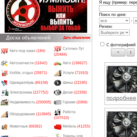
Я ищу (пример: пер
Поиск по цене:
-
Регион:
Доска объявлений
Дать объявление
С фотографией
Суточно-Тут
Авто под заказ
(184)
<
1
(20484)
Автозапчасти
(11642)
Авто
(136627)
Хобби, отдых
(25971)
Услуги
(71910)
Одежда/обувь
(66158)
Шины
(22295)
Электроника
(227752)
Диски
(22358)
подробнее
Недвижимость
(250005)
Гаражи
(2069)
Работа
Оборудование
(113945)
(107510)
Животные
(69382)
Мебель
(41255)
Товары для