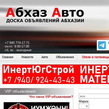
+7 940 774-17-71
пн-пт: 9:00-17:00
сб, вс - выходные
Главная
Новости
Авто
Объявления
Отели и гостиниц
VIP объявления
Что такое VIP-объявления?
Марка: