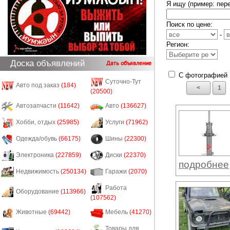
Я ищу (пример: пер
Поиск по цене:
-
Регион:
Доска объявлений
Дать объявление
С фотографией
Суточно-Тут
Авто под заказ
(184)
<
1
(20500)
Автозапчасти
(11642)
Авто
(136627)
Хобби, отдых
(25985)
Услуги
(71962)
Одежда/обувь
(66175)
Шины
(22300)
Электроника
(227859)
Диски
(22370)
подробнее
Недвижимость
(250134)
Гаражи
(2070)
Работа
Оборудование
(113966)
(107562)
Животные
(69442)
Мебель
(41270)
Товары для