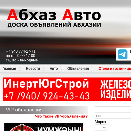
+7 940 774-17-71
пн-пт: 9:00-17:00
сб, вс - выходные
Главная
Новости
Авто
Объявления
Отели и гостиниц
VIP объявления
Что такое VIP-объявления?
Марка: