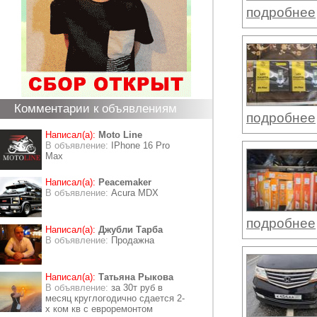
подробнее
Комментарии к объявлениям
подробнее
Написал(а):
Moto Line
В объявление:
IPhone 16 Pro
Max
Написал(а):
Peacemaker
В объявление:
Acura MDX
подробнее
Написал(а):
Джубли Тарба
В объявление:
Продажна
Написал(а):
Татьяна Рыкова
В объявление:
за 30т руб в
месяц круглогодично сдается 2-
х ком кв с евроремонтом